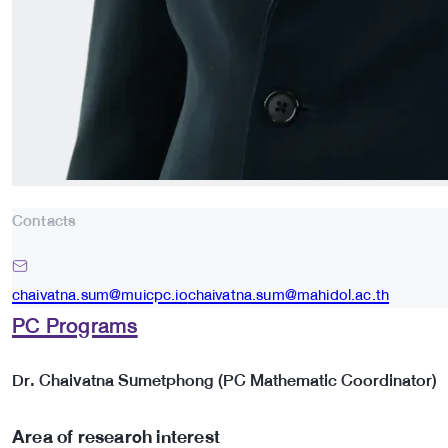
Contacts
chaivatna.sum@muicpc.io
chaivatna.sum@mahidol.ac.th
PC Programs
Dr. Chaivatna Sumetphong (PC Mathematic Coordinator)
Area of research interest