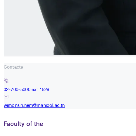
Contacts
02-700-5000 ext.1529
wimonsiri.hem@mahidol.ac.th
Faculty of the