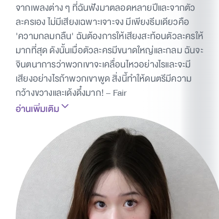
จากเพลงต่าง ๆ ที่ฉันฟังมาตลอดหลายปีและจากตัว
ละครเอง ไม่มีเสียงเฉพาะเจาะจง มีเพียงธีมเดียวคือ
'ความกลมกลืน' ฉันต้องการให้เสียงสะท้อนตัวละครให้
มากที่สุด ดังนั้นเมื่อตัวละครมีขนาดใหญ่และกลม ฉันจะ
จินตนาการว่าพวกเขาจะเคลื่อนไหวอย่างไรและจะมี
เสียงอย่างไรถ้าพวกเขาพูด สิ่งนี้ทำให้ดนตรีมีความ
กว้างขวางและเด้งดึ๋งมาก! – Fair
อ่านเพิ่มเติม