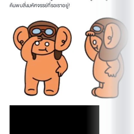
ค้นพบสิ่งมหัศจรรย์ที่รอเราอยู่!