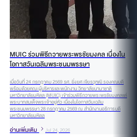
MUIC ร่วมพิธีถวายพระพรชัยมงคล เนื่องใน
โอกาสวันเฉลิมพระชนมพรรษา
เมื่อวันที่ 24 กรกฎาคม 2569 รศ. ยิ่งยศ เจียรวุฑฒิ รองคณบดี
พร้อมด้วยคณะผู้บริหารและพนักงาน วิทยาลัยนานาชาติ
มหาวิทยาลัยมหิดล (MUIC) เข้าร่วมพิธีถวายพระพรชัยมงคลแด่
พระบาทสมเด็จพระเจ้าอยู่หัว เนื่องในโอกาสวันเฉลิม
พระชนมพรรษา 28 กรกฎาคม 2569 ณ สำนักงานอธิการบดี
มหาวิทยาลัยมหิดล
อ่านเพิ่มเติม
Jul 24, 2026