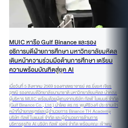
MUIC หารือ Gulf Binance และรอง
อธิการบดีฝ่ายการศึกษา มหาวิทยาลัยมหิดล
เดินหน้าความร่วมมือด้านการศึกษา เตรียม
ความพร้อมบัณฑิตสู่ยุค AI
เมื่อวันที่ 5 สิงหาคม 2569 รองศาสตราจารย์ ดร.ยิ่งยศ เจียร
วุฑฒิ รองคณบดีวิทยาลัยนานาชาติ มหาวิทยาลัยมหิดล นำคณะ
ผู้บริหาร MUIC พร้อมด้วยผู้แทนจากบริษัท กัลฟ์ ไบแนนซ์ จำกัด
(Gulf Binance Co., Ltd.) นำโดย ดร.กร พูนศิริวงศ์ ประธานเจ้า
หน้าที่ฝ่ายกลยุทธ์และผู้อำนวยการ Binance TH Academy
บริษัท กัลฟ์ ไบแนนซ์ จำกัด และผู้อำนวยการด้านการ
บริหารธุรกิจ AI บริษัท กัลฟ์ เอดจ์ จำกัด พร้อมคณะ เข้าพบ