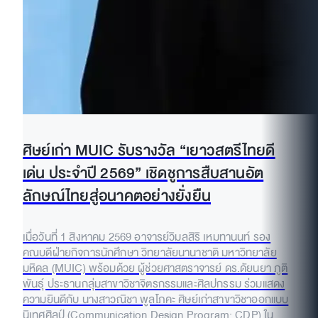
ศิษย์เก่า MUIC รับรางวัล “เยาวสตรีไทยดี
เด่น ประจำปี 2569” เชิดชูการสืบสานอัต
ลักษณ์ไทยสู่อนาคตอย่างยั่งยืน
เมื่อวันที่ 1 สิงหาคม 2569 อาจารย์วิมลสิริ เหมทานนท์ รอง
คณบดีฝ่ายกิจการนักศึกษา วิทยาลัยนานาชาติ มหาวิทยาลัย
มหิดล (MUIC) พร้อมด้วย ผู้ช่วยศาสตราจารย์ ดร.ดัยนยา ภูติ
พันธุ์ ประธานกลุ่มสาขาวิชาจิตรกรรมและศิลปกรรม ร่วมแสดง
ความยินดีกับ นางสาวณิชา พูลโภคะ ศิษย์เก่าสาขาวิชาออกแบบ
นิเทศศิลป์ (Communication Design Program: CDP) ใน