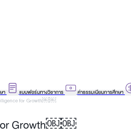
กษา
แบบฟอร์มทางวิชาการ
ค่าธรรมเนียมการศึกษา
telligence for Growth￼￼
ce for Growth￼￼