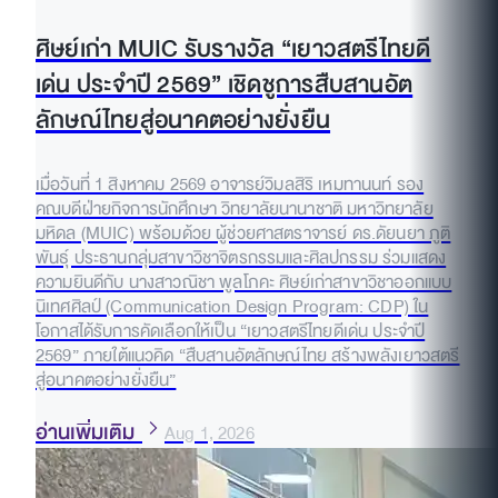
ศิษย์เก่า MUIC รับรางวัล “เยาวสตรีไทยดี
เด่น ประจำปี 2569” เชิดชูการสืบสานอัต
ลักษณ์ไทยสู่อนาคตอย่างยั่งยืน
เมื่อวันที่ 1 สิงหาคม 2569 อาจารย์วิมลสิริ เหมทานนท์ รอง
คณบดีฝ่ายกิจการนักศึกษา วิทยาลัยนานาชาติ มหาวิทยาลัย
มหิดล (MUIC) พร้อมด้วย ผู้ช่วยศาสตราจารย์ ดร.ดัยนยา ภูติ
พันธุ์ ประธานกลุ่มสาขาวิชาจิตรกรรมและศิลปกรรม ร่วมแสดง
ความยินดีกับ นางสาวณิชา พูลโภคะ ศิษย์เก่าสาขาวิชาออกแบบ
นิเทศศิลป์ (Communication Design Program: CDP) ใน
โอกาสได้รับการคัดเลือกให้เป็น “เยาวสตรีไทยดีเด่น ประจำปี
2569” ภายใต้แนวคิด “สืบสานอัตลักษณ์ไทย สร้างพลังเยาวสตรี
สู่อนาคตอย่างยั่งยืน”
อ่านเพิ่มเติม
Aug 1, 2026