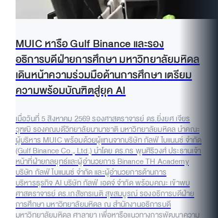
MUIC หารือ Gulf Binance และรอง
อธิการบดีฝ่ายการศึกษา มหาวิทยาลัยมหิดล
เดินหน้าความร่วมมือด้านการศึกษา เตรียม
ความพร้อมบัณฑิตสู่ยุค AI
เมื่อวันที่ 5 สิงหาคม 2569 รองศาสตราจารย์ ดร.ยิ่งยศ เจียร
วุฑฒิ รองคณบดีวิทยาลัยนานาชาติ มหาวิทยาลัยมหิดล นำคณะ
ผู้บริหาร MUIC พร้อมด้วยผู้แทนจากบริษัท กัลฟ์ ไบแนนซ์ จำกัด
(Gulf Binance Co., Ltd.) นำโดย ดร.กร พูนศิริวงศ์ ประธานเจ้า
หน้าที่ฝ่ายกลยุทธ์และผู้อำนวยการ Binance TH Academy
บริษัท กัลฟ์ ไบแนนซ์ จำกัด และผู้อำนวยการด้านการ
บริหารธุรกิจ AI บริษัท กัลฟ์ เอดจ์ จำกัด พร้อมคณะ เข้าพบ
ศาสตราจารย์ ดร.เภสัชกรเนติ สุขสมบูรณ์ รองอธิการบดีฝ่าย
การศึกษา มหาวิทยาลัยมหิดล ณ สำนักงานอธิการบดี
มหาวิทยาลัยมหิดล ศาลายา เพื่อหารือแนวทางการพัฒนาความ