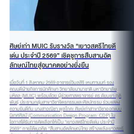
ศิษย์เก่า MUIC รับรางวัล “เยาวสตรีไทยดี
เด่น ประจำปี 2569” เชิดชูการสืบสานอัต
ลักษณ์ไทยสู่อนาคตอย่างยั่งยืน
เมื่อวันที่ 1 สิงหาคม 2569 อาจารย์วิมลสิริ เหมทานนท์ รอง
คณบดีฝ่ายกิจการนักศึกษา วิทยาลัยนานาชาติ มหาวิทยาลัย
มหิดล (MUIC) พร้อมด้วย ผู้ช่วยศาสตราจารย์ ดร.ดัยนยา ภูติ
พันธุ์ ประธานกลุ่มสาขาวิชาจิตรกรรมและศิลปกรรม ร่วมแสดง
ความยินดีกับ นางสาวณิชา พูลโภคะ ศิษย์เก่าสาขาวิชาออกแบบ
นิเทศศิลป์ (Communication Design Program: CDP) ใน
โอกาสได้รับการคัดเลือกให้เป็น “เยาวสตรีไทยดีเด่น ประจำปี
2569” ภายใต้แนวคิด “สืบสานอัตลักษณ์ไทย สร้างพลังเยาวสตรี