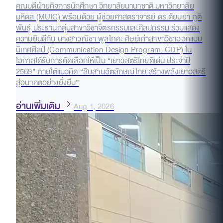
คณบดีฝ่ายกิจการนักศึกษา วิทยาลัยนานาชาติ มหาวิทยาลัย
มหิดล (MUIC) พร้อมด้วย ผู้ช่วยศาสตราจารย์ ดร.ดัยนยา ภูติ
พันธุ์ ประธานกลุ่มสาขาวิชาจิตรกรรมและศิลปกรรม ร่วมแสดง
ความยินดีกับ นางสาวณิชา พูลโภคะ ศิษย์เก่าสาขาวิชาออกแบบ
นิเทศศิลป์ (Communication Design Program: CDP) ใน
โอกาสได้รับการคัดเลือกให้เป็น “เยาวสตรีไทยดีเด่น ประจำปี
2569” ภายใต้แนวคิด “สืบสานอัตลักษณ์ไทย สร้างพลังเยาวสตรี
สู่อนาคตอย่างยั่งยืน”
อ่านเพิ่มเติม
Aug 1, 2026