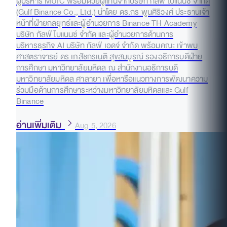
ผู้บริหาร MUIC พร้อมด้วยผู้แทนจากบริษัท กัลฟ์ ไบแนนซ์ จำกัด
(Gulf Binance Co., Ltd.) นำโดย ดร.กร พูนศิริวงศ์ ประธานเจ้า
หน้าที่ฝ่ายกลยุทธ์และผู้อำนวยการ Binance TH Academy
บริษัท กัลฟ์ ไบแนนซ์ จำกัด และผู้อำนวยการด้านการ
บริหารธุรกิจ AI บริษัท กัลฟ์ เอดจ์ จำกัด พร้อมคณะ เข้าพบ
ศาสตราจารย์ ดร.เภสัชกรเนติ สุขสมบูรณ์ รองอธิการบดีฝ่าย
การศึกษา มหาวิทยาลัยมหิดล ณ สำนักงานอธิการบดี
มหาวิทยาลัยมหิดล ศาลายา เพื่อหารือแนวทางการพัฒนาความ
ร่วมมือด้านการศึกษาระหว่างมหาวิทยาลัยมหิดลและ Gulf
Binance
อ่านเพิ่มเติม
Aug 5, 2026