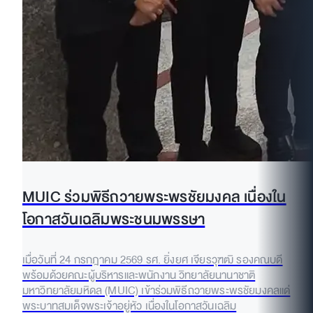
MUIC ร่วมพิธีถวายพระพรชัยมงคล เนื่องใน
โอกาสวันเฉลิมพระชนมพรรษา
เมื่อวันที่ 24 กรกฎาคม 2569 รศ. ยิ่งยศ เจียรวุฑฒิ รองคณบดี
พร้อมด้วยคณะผู้บริหารและพนักงาน วิทยาลัยนานาชาติ
มหาวิทยาลัยมหิดล (MUIC) เข้าร่วมพิธีถวายพระพรชัยมงคลแด่
พระบาทสมเด็จพระเจ้าอยู่หัว เนื่องในโอกาสวันเฉลิม