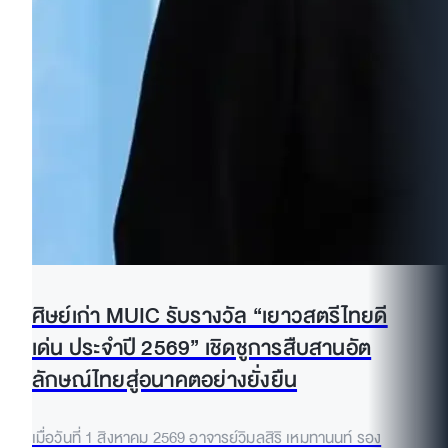
ศิษย์เก่า MUIC รับรางวัล “เยาวสตรีไทยดี
เด่น ประจำปี 2569” เชิดชูการสืบสานอัต
ลักษณ์ไทยสู่อนาคตอย่างยั่งยืน
เมื่อวันที่ 1 สิงหาคม 2569 อาจารย์วิมลสิริ เหมทานนท์ รอง