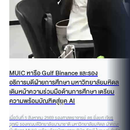
MUIC หารือ Gulf Binance และรอง
อธิการบดีฝ่ายการศึกษา มหาวิทยาลัยมหิดล
เดินหน้าความร่วมมือด้านการศึกษา เตรียม
ความพร้อมบัณฑิตสู่ยุค AI
เมื่อวันที่ 5 สิงหาคม 2569 รองศาสตราจารย์ ดร.ยิ่งยศ เจียร
วุฑฒิ รองคณบดีวิทยาลัยนานาชาติ มหาวิทยาลัยมหิดล นำคณะ