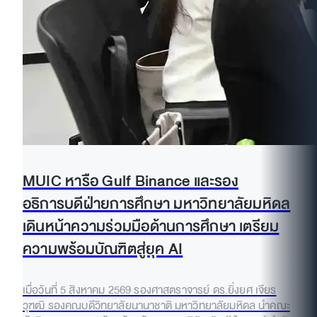
MUIC หารือ Gulf Binance และรอง
อธิการบดีฝ่ายการศึกษา มหาวิทยาลัยมหิดล
เดินหน้าความร่วมมือด้านการศึกษา เตรียม
ความพร้อมบัณฑิตสู่ยุค AI
เมื่อวันที่ 5 สิงหาคม 2569 รองศาสตราจารย์ ดร.ยิ่งยศ เจียร
วุฑฒิ รองคณบดีวิทยาลัยนานาชาติ มหาวิทยาลัยมหิดล นำคณะ