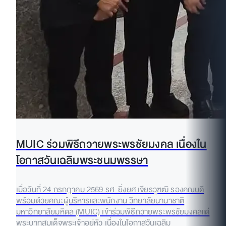
MUIC ร่วมพิธีถวายพระพรชัยมงคล เนื่องใน
โอกาสวันเฉลิมพระชนมพรรษา
เมื่อวันที่ 24 กรกฎาคม 2569 รศ. ยิ่งยศ เจียรวุฑฒิ รองคณบดี
พร้อมด้วยคณะผู้บริหารและพนักงาน วิทยาลัยนานาชาติ
มหาวิทยาลัยมหิดล (MUIC) เข้าร่วมพิธีถวายพระพรชัยมงคลแด่
พระบาทสมเด็จพระเจ้าอยู่หัว เนื่องในโอกาสวันเฉลิม