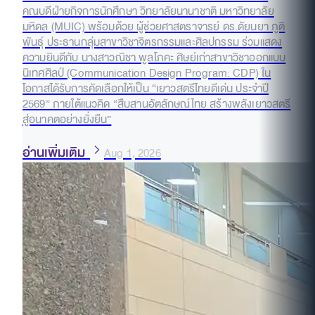
คณบดีฝ่ายกิจการนักศึกษา วิทยาลัยนานาชาติ มหาวิทยาลัย
มหิดล (MUIC) พร้อมด้วย ผู้ช่วยศาสตราจารย์ ดร.ดัยนยา ภูติ
พันธุ์ ประธานกลุ่มสาขาวิชาจิตรกรรมและศิลปกรรม ร่วมแสดง
ความยินดีกับ นางสาวณิชา พูลโภคะ ศิษย์เก่าสาขาวิชาออกแบบ
นิเทศศิลป์ (Communication Design Program: CDP) ใน
โอกาสได้รับการคัดเลือกให้เป็น “เยาวสตรีไทยดีเด่น ประจำปี
2569” ภายใต้แนวคิด “สืบสานอัตลักษณ์ไทย สร้างพลังเยาวสตรี
สู่อนาคตอย่างยั่งยืน”
อ่านเพิ่มเติม
Aug 1, 2026