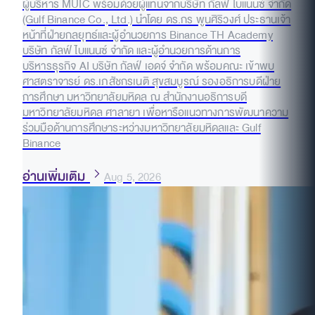
ผู้บริหาร MUIC พร้อมด้วยผู้แทนจากบริษัท กัลฟ์ ไบแนนซ์ จำกัด
(Gulf Binance Co., Ltd.) นำโดย ดร.กร พูนศิริวงศ์ ประธานเจ้า
หน้าที่ฝ่ายกลยุทธ์และผู้อำนวยการ Binance TH Academy
บริษัท กัลฟ์ ไบแนนซ์ จำกัด และผู้อำนวยการด้านการ
บริหารธุรกิจ AI บริษัท กัลฟ์ เอดจ์ จำกัด พร้อมคณะ เข้าพบ
ศาสตราจารย์ ดร.เภสัชกรเนติ สุขสมบูรณ์ รองอธิการบดีฝ่าย
การศึกษา มหาวิทยาลัยมหิดล ณ สำนักงานอธิการบดี
มหาวิทยาลัยมหิดล ศาลายา เพื่อหารือแนวทางการพัฒนาความ
ร่วมมือด้านการศึกษาระหว่างมหาวิทยาลัยมหิดลและ Gulf
Binance
อ่านเพิ่มเติม
Aug 5, 2026