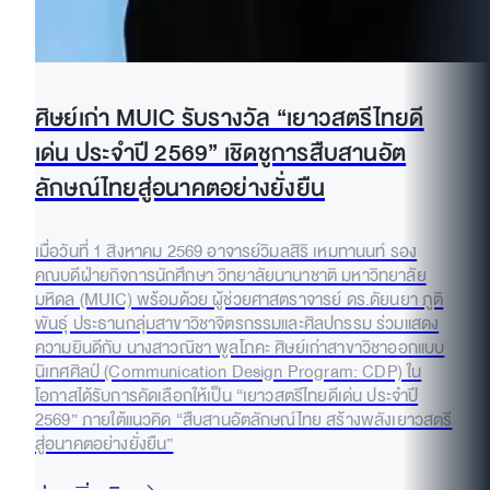
ศิษย์เก่า MUIC รับรางวัล “เยาวสตรีไทยดี
เด่น ประจำปี 2569” เชิดชูการสืบสานอัต
ลักษณ์ไทยสู่อนาคตอย่างยั่งยืน
เมื่อวันที่ 1 สิงหาคม 2569 อาจารย์วิมลสิริ เหมทานนท์ รอง
คณบดีฝ่ายกิจการนักศึกษา วิทยาลัยนานาชาติ มหาวิทยาลัย
มหิดล (MUIC) พร้อมด้วย ผู้ช่วยศาสตราจารย์ ดร.ดัยนยา ภูติ
พันธุ์ ประธานกลุ่มสาขาวิชาจิตรกรรมและศิลปกรรม ร่วมแสดง
ความยินดีกับ นางสาวณิชา พูลโภคะ ศิษย์เก่าสาขาวิชาออกแบบ
นิเทศศิลป์ (Communication Design Program: CDP) ใน
โอกาสได้รับการคัดเลือกให้เป็น “เยาวสตรีไทยดีเด่น ประจำปี
2569” ภายใต้แนวคิด “สืบสานอัตลักษณ์ไทย สร้างพลังเยาวสตรี
สู่อนาคตอย่างยั่งยืน”