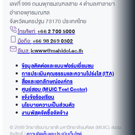
เลขที่ 999 ถนนพุทธมณฑลสาย 4 ตำบลศาลายา
อำเภอพุทธมณฑล
จังหวัดนครปฐม 73170 ประเทศไทย
โทรศัพท์:
+66 2 700 5000
มือถือ:
+66 98 269 0302
อีเมล:
icwww@mahidol.ac.th
ข้อมูลติดต่อและแบบฟอร์มเยี่ยมชม
การประเมินคุณธรรมและความโปร่งใส (ITA)
สื่อและเอกลักษณ์องค์กร
ศูนย์สอบ (MUIC Test Center)
แจ้งข้อร้องเรียน
นโยบายความเป็นส่วนตัว
งานพัสดุจัดซื้อจัดจ้าง
© 2569 วิทยาลัยนานาชาติ มหาวิทยาลัยมหิดล (MUIC) สงวน
ลิขสิทธิ์ |
ความคิดเห็นและประเมินเว็บไซต์