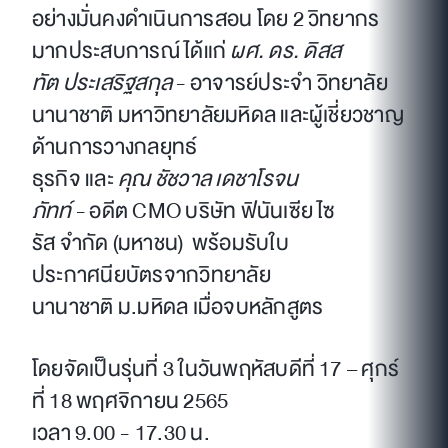
อย่างมั่นคงดำเนินการสอน โดย 2 วิทยากร
มากประสบการณ์ ได้แก่
ผศ
.
ดร
.
ดิสส
ทัต
ประเสริฐสกุล
- อาจารย์ประจำ วิทยาลัย
นานาชาติ มหาวิทยาลัยมหิดล และผู้เชี่ยวชาญ
ด้านการวางกลยุทธ์
ธุรกิจ และ
คุณ
ชัชวาล
เดชาโรจน
ภัทท์
- อดีต CMO บริษัท ฟินันเซีย ไซ
รัส จำกัด (มหาชน) พร้อมรับใบ
ประกาศนียบัตรจากวิทยาลัย
นานาชาติ ม.มหิดล เมื่อจบหลักสูตร
โดยจัดเป็นรุ่นที่ 3 ในวันพฤหัสบดีที่ 17 – ศุกร์
ที่ 18 พฤศจิกายน 2565
เวลา 9.00 - 17.30 น.