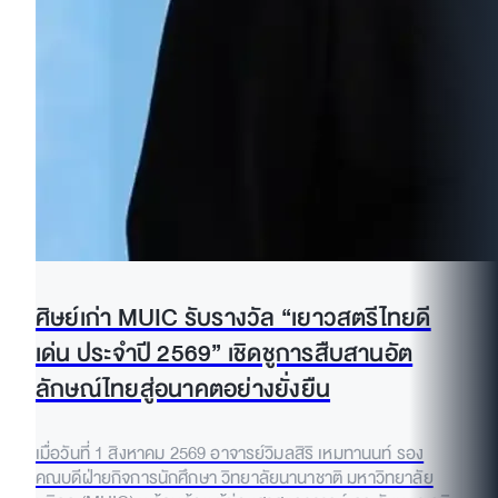
ศิษย์เก่า MUIC รับรางวัล “เยาวสตรีไทยดี
เด่น ประจำปี 2569” เชิดชูการสืบสานอัต
ลักษณ์ไทยสู่อนาคตอย่างยั่งยืน
เมื่อวันที่ 1 สิงหาคม 2569 อาจารย์วิมลสิริ เหมทานนท์ รอง
คณบดีฝ่ายกิจการนักศึกษา วิทยาลัยนานาชาติ มหาวิทยาลัย