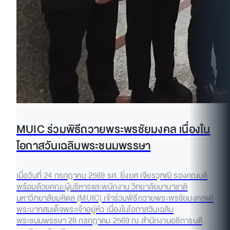
MUIC ร่วมพิธีถวายพระพรชัยมงคล เนื่องใน
โอกาสวันเฉลิมพระชนมพรรษา
เมื่อวันที่ 24 กรกฎาคม 2569 รศ. ยิ่งยศ เจียรวุฑฒิ รองคณบดี
พร้อมด้วยคณะผู้บริหารและพนักงาน วิทยาลัยนานาชาติ
มหาวิทยาลัยมหิดล (MUIC) เข้าร่วมพิธีถวายพระพรชัยมงคลแด่
พระบาทสมเด็จพระเจ้าอยู่หัว เนื่องในโอกาสวันเฉลิม
พระชนมพรรษา 28 กรกฎาคม 2569 ณ สำนักงานอธิการบดี