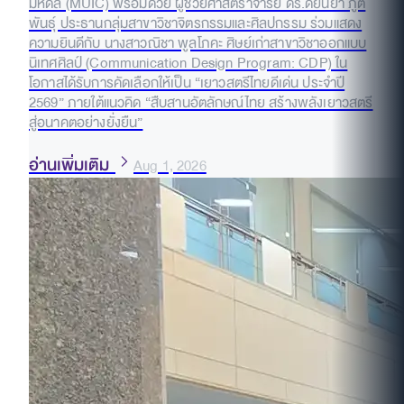
มหิดล (MUIC) พร้อมด้วย ผู้ช่วยศาสตราจารย์ ดร.ดัยนยา ภูติ
พันธุ์ ประธานกลุ่มสาขาวิชาจิตรกรรมและศิลปกรรม ร่วมแสดง
ความยินดีกับ นางสาวณิชา พูลโภคะ ศิษย์เก่าสาขาวิชาออกแบบ
นิเทศศิลป์ (Communication Design Program: CDP) ใน
โอกาสได้รับการคัดเลือกให้เป็น “เยาวสตรีไทยดีเด่น ประจำปี
2569” ภายใต้แนวคิด “สืบสานอัตลักษณ์ไทย สร้างพลังเยาวสตรี
สู่อนาคตอย่างยั่งยืน”
อ่านเพิ่มเติม
Aug 1, 2026