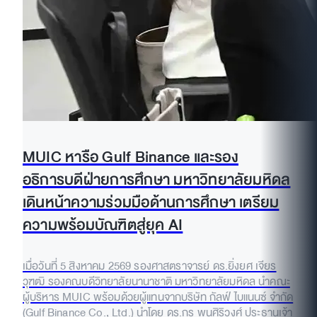
MUIC หารือ Gulf Binance และรอง
อธิการบดีฝ่ายการศึกษา มหาวิทยาลัยมหิดล
เดินหน้าความร่วมมือด้านการศึกษา เตรียม
ความพร้อมบัณฑิตสู่ยุค AI
เมื่อวันที่ 5 สิงหาคม 2569 รองศาสตราจารย์ ดร.ยิ่งยศ เจียร
วุฑฒิ รองคณบดีวิทยาลัยนานาชาติ มหาวิทยาลัยมหิดล นำคณะ
ผู้บริหาร MUIC พร้อมด้วยผู้แทนจากบริษัท กัลฟ์ ไบแนนซ์ จำกัด
(Gulf Binance Co., Ltd.) นำโดย ดร.กร พูนศิริวงศ์ ประธานเจ้า