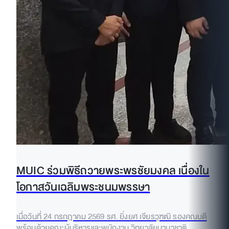
MUIC ร่วมพิธีถวายพระพรชัยมงคล เนื่องใน
โอกาสวันเฉลิมพระชนมพรรษา
เมื่อวันที่ 24 กรกฎาคม 2569 รศ. ยิ่งยศ เจียรวุฑฒิ รองคณบดี
พร้อมด้วยคณะผู้บริหารและพนักงาน วิทยาลัยนานาชาติ