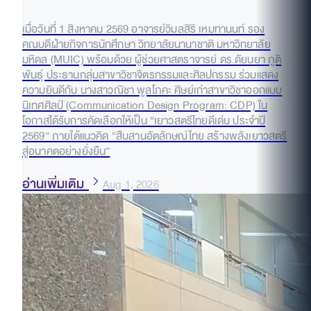
เมื่อวันที่ 1 สิงหาคม 2569 อาจารย์วิมลสิริ เหมทานนท์ รอง
คณบดีฝ่ายกิจการนักศึกษา วิทยาลัยนานาชาติ มหาวิทยาลัย
มหิดล (MUIC) พร้อมด้วย ผู้ช่วยศาสตราจารย์ ดร.ดัยนยา ภูติ
พันธุ์ ประธานกลุ่มสาขาวิชาจิตรกรรมและศิลปกรรม ร่วมแสดง
ความยินดีกับ นางสาวณิชา พูลโภคะ ศิษย์เก่าสาขาวิชาออกแบบ
นิเทศศิลป์ (Communication Design Program: CDP) ใน
โอกาสได้รับการคัดเลือกให้เป็น “เยาวสตรีไทยดีเด่น ประจำปี
2569” ภายใต้แนวคิด “สืบสานอัตลักษณ์ไทย สร้างพลังเยาวสตรี
สู่อนาคตอย่างยั่งยืน”
อ่านเพิ่มเติม
Aug 1, 2026