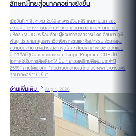
ลักษณ์ไทยสู่อนาคตอย่างยั่งยืน
เมื่อวันที่ 1 สิงหาคม 2569 อาจารย์วิมลสิริ เหมทานนท์ รอง
คณบดีฝ่ายกิจการนักศึกษา วิทยาลัยนานาชาติ มหาวิทยาลัย
มหิดล (MUIC) พร้อมด้วย ผู้ช่วยศาสตราจารย์ ดร.ดัยนยา ภูติ
พันธุ์ ประธานกลุ่มสาขาวิชาจิตรกรรมและศิลปกรรม ร่วมแสดง
ความยินดีกับ นางสาวณิชา พูลโภคะ ศิษย์เก่าสาขาวิชาออกแบบ
นิเทศศิลป์ (Communication Design Program: CDP) ใน
โอกาสได้รับการคัดเลือกให้เป็น “เยาวสตรีไทยดีเด่น ประจำปี
2569” ภายใต้แนวคิด “สืบสานอัตลักษณ์ไทย สร้างพลังเยาวสตรี
สู่อนาคตอย่างยั่งยืน”
อ่านเพิ่มเติม
Aug 1, 2026