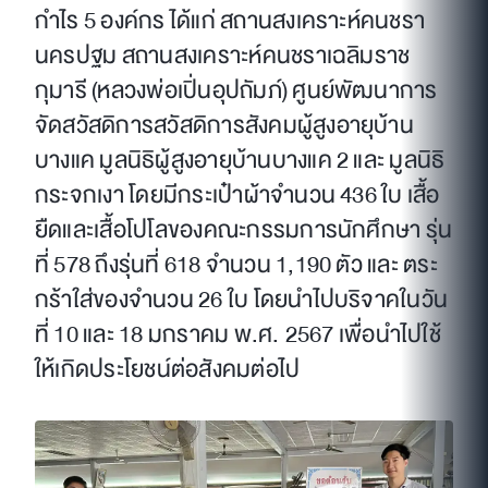
กำไร 5 องค์กร ได้แก่ สถานสงเคราะห์คนชรา
นครปฐม สถานสงเคราะห์คนชราเฉลิมราช
กุมารี (หลวงพ่อเปิ่นอุปถัมภ์) ศูนย์พัฒนาการ
จัดสวัสดิการสวัสดิการสังคมผู้สูงอายุบ้าน
บางแค มูลนิธิผู้สูงอายุบ้านบางแค 2 และ มูลนิธิ
กระจกเงา โดยมีกระเป๋าผ้าจำนวน 436 ใบ เสื้อ
ยืดและเสื้อโปโลของคณะกรรมการนักศึกษา รุ่น
ที่ 578 ถึงรุ่นที่ 618 จำนวน 1,190 ตัว และ ตระ
กร้าใส่ของจำนวน 26 ใบ โดยนำไปบริจาคในวัน
ที่ 10 และ 18 มกราคม พ.ศ. 2567 เพื่อนำไปใช้
ให้เกิดประโยชน์ต่อสังคมต่อไป