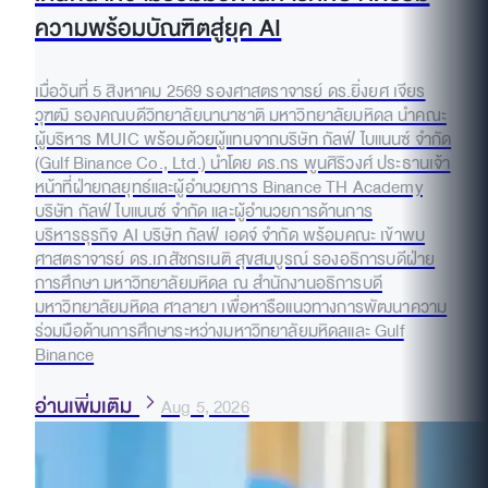
ความพร้อมบัณฑิตสู่ยุค AI
เมื่อวันที่ 5 สิงหาคม 2569 รองศาสตราจารย์ ดร.ยิ่งยศ เจียร
วุฑฒิ รองคณบดีวิทยาลัยนานาชาติ มหาวิทยาลัยมหิดล นำคณะ
ผู้บริหาร MUIC พร้อมด้วยผู้แทนจากบริษัท กัลฟ์ ไบแนนซ์ จำกัด
(Gulf Binance Co., Ltd.) นำโดย ดร.กร พูนศิริวงศ์ ประธานเจ้า
หน้าที่ฝ่ายกลยุทธ์และผู้อำนวยการ Binance TH Academy
บริษัท กัลฟ์ ไบแนนซ์ จำกัด และผู้อำนวยการด้านการ
บริหารธุรกิจ AI บริษัท กัลฟ์ เอดจ์ จำกัด พร้อมคณะ เข้าพบ
ศาสตราจารย์ ดร.เภสัชกรเนติ สุขสมบูรณ์ รองอธิการบดีฝ่าย
การศึกษา มหาวิทยาลัยมหิดล ณ สำนักงานอธิการบดี
มหาวิทยาลัยมหิดล ศาลายา เพื่อหารือแนวทางการพัฒนาความ
ร่วมมือด้านการศึกษาระหว่างมหาวิทยาลัยมหิดลและ Gulf
Binance
อ่านเพิ่มเติม
Aug 5, 2026