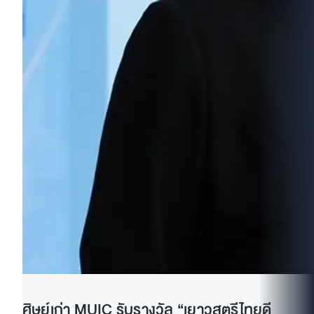
ศิษย์เก่า MUIC รับรางวัล “เยาวสตรีไทยดี