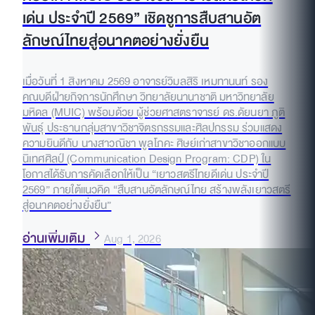
เด่น ประจำปี 2569” เชิดชูการสืบสานอัต
ลักษณ์ไทยสู่อนาคตอย่างยั่งยืน
เมื่อวันที่ 1 สิงหาคม 2569 อาจารย์วิมลสิริ เหมทานนท์ รอง
คณบดีฝ่ายกิจการนักศึกษา วิทยาลัยนานาชาติ มหาวิทยาลัย
มหิดล (MUIC) พร้อมด้วย ผู้ช่วยศาสตราจารย์ ดร.ดัยนยา ภูติ
พันธุ์ ประธานกลุ่มสาขาวิชาจิตรกรรมและศิลปกรรม ร่วมแสดง
ความยินดีกับ นางสาวณิชา พูลโภคะ ศิษย์เก่าสาขาวิชาออกแบบ
นิเทศศิลป์ (Communication Design Program: CDP) ใน
โอกาสได้รับการคัดเลือกให้เป็น “เยาวสตรีไทยดีเด่น ประจำปี
2569” ภายใต้แนวคิด “สืบสานอัตลักษณ์ไทย สร้างพลังเยาวสตรี
สู่อนาคตอย่างยั่งยืน”
อ่านเพิ่มเติม
Aug 1, 2026