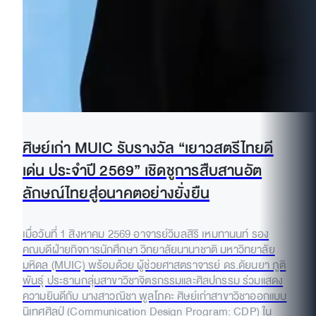
ศิษย์เก่า MUIC รับรางวัล “เยาวสตรีไทยดี
เด่น ประจำปี 2569” เชิดชูการสืบสานอัต
ลักษณ์ไทยสู่อนาคตอย่างยั่งยืน
เมื่อวันที่ 1 สิงหาคม 2569 อาจารย์วิมลสิริ เหมทานนท์ รอง
คณบดีฝ่ายกิจการนักศึกษา วิทยาลัยนานาชาติ มหาวิทยาลัย
มหิดล (MUIC) พร้อมด้วย ผู้ช่วยศาสตราจารย์ ดร.ดัยนยา ภูติ
พันธุ์ ประธานกลุ่มสาขาวิชาจิตรกรรมและศิลปกรรม ร่วมแสดง
ความยินดีกับ นางสาวณิชา พูลโภคะ ศิษย์เก่าสาขาวิชาออกแบบ
นิเทศศิลป์ (Communication Design Program: CDP) ใน