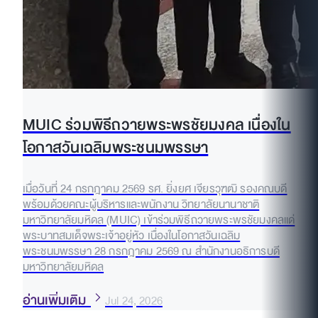
MUIC ร่วมพิธีถวายพระพรชัยมงคล เนื่องใน
โอกาสวันเฉลิมพระชนมพรรษา
เมื่อวันที่ 24 กรกฎาคม 2569 รศ. ยิ่งยศ เจียรวุฑฒิ รองคณบดี
พร้อมด้วยคณะผู้บริหารและพนักงาน วิทยาลัยนานาชาติ
มหาวิทยาลัยมหิดล (MUIC) เข้าร่วมพิธีถวายพระพรชัยมงคลแด่
พระบาทสมเด็จพระเจ้าอยู่หัว เนื่องในโอกาสวันเฉลิม
พระชนมพรรษา 28 กรกฎาคม 2569 ณ สำนักงานอธิการบดี
มหาวิทยาลัยมหิดล
อ่านเพิ่มเติม
Jul 24, 2026