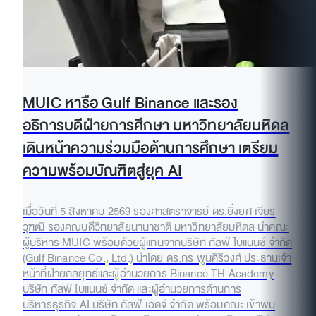
MUIC หารือ Gulf Binance และรอง
อธิการบดีฝ่ายการศึกษา มหาวิทยาลัยมหิดล
เดินหน้าความร่วมมือด้านการศึกษา เตรียม
ความพร้อมบัณฑิตสู่ยุค AI
เมื่อวันที่ 5 สิงหาคม 2569 รองศาสตราจารย์ ดร.ยิ่งยศ เจียร
วุฑฒิ รองคณบดีวิทยาลัยนานาชาติ มหาวิทยาลัยมหิดล นำคณะ
ผู้บริหาร MUIC พร้อมด้วยผู้แทนจากบริษัท กัลฟ์ ไบแนนซ์ จำกัด
(Gulf Binance Co., Ltd.) นำโดย ดร.กร พูนศิริวงศ์ ประธานเจ้า
หน้าที่ฝ่ายกลยุทธ์และผู้อำนวยการ Binance TH Academy
บริษัท กัลฟ์ ไบแนนซ์ จำกัด และผู้อำนวยการด้านการ
บริหารธุรกิจ AI บริษัท กัลฟ์ เอดจ์ จำกัด พร้อมคณะ เข้าพบ