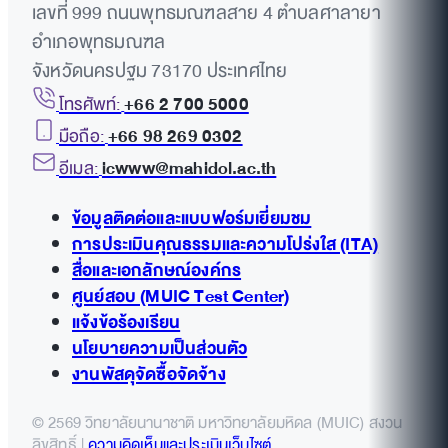
เลขที่ 999 ถนนพุทธมณฑลสาย 4 ตำบลศาลายา
อำเภอพุทธมณฑล
จังหวัดนครปฐม 73170 ประเทศไทย
โทรศัพท์:
+66 2 700 5000
มือถือ:
+66 98 269 0302
อีเมล:
icwww@mahidol.ac.th
ข้อมูลติดต่อและแบบฟอร์มเยี่ยมชม
การประเมินคุณธรรมและความโปร่งใส (ITA)
สื่อและเอกลักษณ์องค์กร
ศูนย์สอบ (MUIC Test Center)
แจ้งข้อร้องเรียน
นโยบายความเป็นส่วนตัว
งานพัสดุจัดซื้อจัดจ้าง
© 2569 วิทยาลัยนานาชาติ มหาวิทยาลัยมหิดล (MUIC) สงวน
ลิขสิทธิ์ |
ความคิดเห็นและประเมินเว็บไซต์