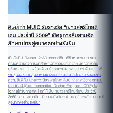
ศิษย์เก่า MUIC รับรางวัล “เยาวสตรีไทยดี
เด่น ประจำปี 2569” เชิดชูการสืบสานอัต
ลักษณ์ไทยสู่อนาคตอย่างยั่งยืน
เมื่อวันที่ 1 สิงหาคม 2569 อาจารย์วิมลสิริ เหมทานนท์ รอง
คณบดีฝ่ายกิจการนักศึกษา วิทยาลัยนานาชาติ มหาวิทยาลัย
มหิดล (MUIC) พร้อมด้วย ผู้ช่วยศาสตราจารย์ ดร.ดัยนยา ภูติ
พันธุ์ ประธานกลุ่มสาขาวิชาจิตรกรรมและศิลปกรรม ร่วมแสดง
ความยินดีกับ นางสาวณิชา พูลโภคะ ศิษย์เก่าสาขาวิชาออกแบบ
นิเทศศิลป์ (Communication Design Program: CDP) ใน
โอกาสได้รับการคัดเลือกให้เป็น “เยาวสตรีไทยดีเด่น ประจำปี
2569” ภายใต้แนวคิด “สืบสานอัตลักษณ์ไทย สร้างพลังเยาวสตรี
สู่อนาคตอย่างยั่งยืน”