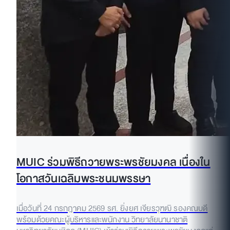
MUIC ร่วมพิธีถวายพระพรชัยมงคล เนื่องใน
โอกาสวันเฉลิมพระชนมพรรษา
เมื่อวันที่ 24 กรกฎาคม 2569 รศ. ยิ่งยศ เจียรวุฑฒิ รองคณบดี
พร้อมด้วยคณะผู้บริหารและพนักงาน วิทยาลัยนานาชาติ