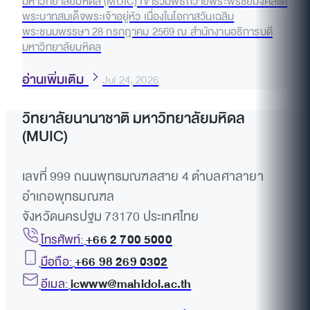
มหาวิทยาลัยมหิดล (MUIC) เข้าร่วมพิธีถวายพระพรชัยมงคลแด่
พระบาทสมเด็จพระเจ้าอยู่หัว เนื่องในโอกาสวันเฉลิม
พระชนมพรรษา 28 กรกฎาคม 2569 ณ สำนักงานอธิการบดี
มหาวิทยาลัยมหิดล
อ่านเพิ่มเติม
Jul 24, 2026
วิทยาลัยนานาชาติ มหาวิทยาลัยมหิดล
(MUIC)
เลขที่ 999 ถนนพุทธมณฑลสาย 4 ตำบลศาลายา
อำเภอพุทธมณฑล
จังหวัดนครปฐม 73170 ประเทศไทย
โทรศัพท์:
+66 2 700 5000
มือถือ:
+66 98 269 0302
อีเมล:
icwww@mahidol.ac.th