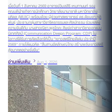
เมื่อวันที่ 1 สิงหาคม 2569 อาจารย์วิมลสิริ เหมทานนท์ รอง
คณบดีฝ่ายกิจการนักศึกษา วิทยาลัยนานาชาติ มหาวิทยาลัย
มหิดล (MUIC) พร้อมด้วย ผู้ช่วยศาสตราจารย์ ดร.ดัยนยา ภูติ
พันธุ์ ประธานกลุ่มสาขาวิชาจิตรกรรมและศิลปกรรม ร่วมแสดง
ความยินดีกับ นางสาวณิชา พูลโภคะ ศิษย์เก่าสาขาวิชาออกแบบ
นิเทศศิลป์ (Communication Design Program: CDP) ใน
โอกาสได้รับการคัดเลือกให้เป็น “เยาวสตรีไทยดีเด่น ประจำปี
2569” ภายใต้แนวคิด “สืบสานอัตลักษณ์ไทย สร้างพลังเยาวสตรี
สู่อนาคตอย่างยั่งยืน”
อ่านเพิ่มเติม
Aug 1, 2026