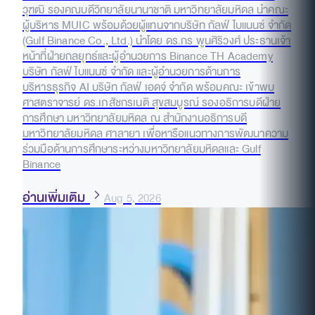
วุฑฒิ รองคณบดีวิทยาลัยนานาชาติ มหาวิทยาลัยมหิดล นำคณะ
ผู้บริหาร MUIC พร้อมด้วยผู้แทนจากบริษัท กัลฟ์ ไบแนนซ์ จำกัด
(Gulf Binance Co., Ltd.) นำโดย ดร.กร พูนศิริวงศ์ ประธานเจ้า
หน้าที่ฝ่ายกลยุทธ์และผู้อำนวยการ Binance TH Academy
บริษัท กัลฟ์ ไบแนนซ์ จำกัด และผู้อำนวยการด้านการ
บริหารธุรกิจ AI บริษัท กัลฟ์ เอดจ์ จำกัด พร้อมคณะ เข้าพบ
ศาสตราจารย์ ดร.เภสัชกรเนติ สุขสมบูรณ์ รองอธิการบดีฝ่าย
การศึกษา มหาวิทยาลัยมหิดล ณ สำนักงานอธิการบดี
มหาวิทยาลัยมหิดล ศาลายา เพื่อหารือแนวทางการพัฒนาความ
ร่วมมือด้านการศึกษาระหว่างมหาวิทยาลัยมหิดลและ Gulf
Binance
อ่านเพิ่มเติม
Aug 5, 2026