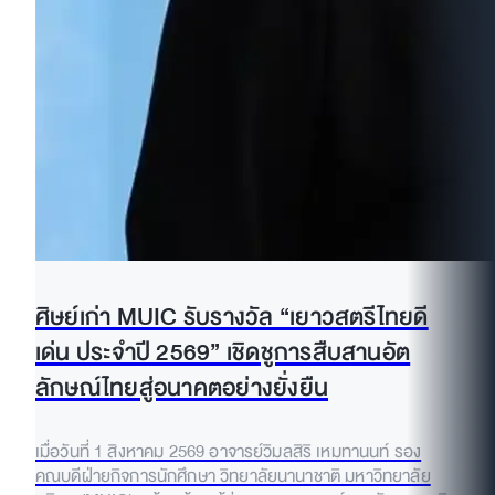
ศิษย์เก่า MUIC รับรางวัล “เยาวสตรีไทยดี
เด่น ประจำปี 2569” เชิดชูการสืบสานอัต
ลักษณ์ไทยสู่อนาคตอย่างยั่งยืน
เมื่อวันที่ 1 สิงหาคม 2569 อาจารย์วิมลสิริ เหมทานนท์ รอง
คณบดีฝ่ายกิจการนักศึกษา วิทยาลัยนานาชาติ มหาวิทยาลัย