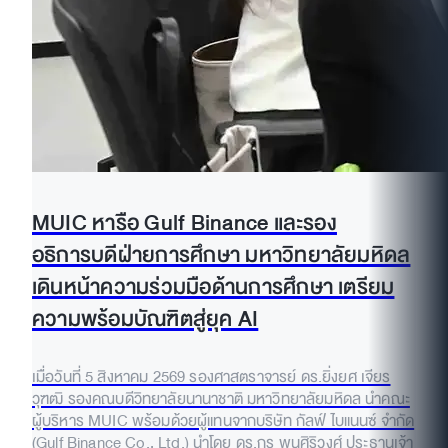
MUIC หารือ Gulf Binance และรอง
อธิการบดีฝ่ายการศึกษา มหาวิทยาลัยมหิดล
เดินหน้าความร่วมมือด้านการศึกษา เตรียม
ความพร้อมบัณฑิตสู่ยุค AI
เมื่อวันที่ 5 สิงหาคม 2569 รองศาสตราจารย์ ดร.ยิ่งยศ เจียร
วุฑฒิ รองคณบดีวิทยาลัยนานาชาติ มหาวิทยาลัยมหิดล นำคณะ
ผู้บริหาร MUIC พร้อมด้วยผู้แทนจากบริษัท กัลฟ์ ไบแนนซ์ จำกัด
(Gulf Binance Co., Ltd.) นำโดย ดร.กร พูนศิริวงศ์ ประธานเจ้า