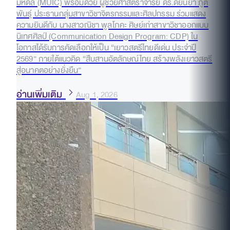
มหิดล (MUIC) พร้อมด้วย ผู้ช่วยศาสตราจารย์ ดร.ดัยนยา ภูติ
พันธุ์ ประธานกลุ่มสาขาวิชาจิตรกรรมและศิลปกรรม ร่วมแสดง
ความยินดีกับ นางสาวณิชา พูลโภคะ ศิษย์เก่าสาขาวิชาออกแบบ
นิเทศศิลป์ (Communication Design Program: CDP) ใน
โอกาสได้รับการคัดเลือกให้เป็น “เยาวสตรีไทยดีเด่น ประจำปี
2569” ภายใต้แนวคิด “สืบสานอัตลักษณ์ไทย สร้างพลังเยาวสตรี
สู่อนาคตอย่างยั่งยืน”
อ่านเพิ่มเติม
Aug 1, 2026