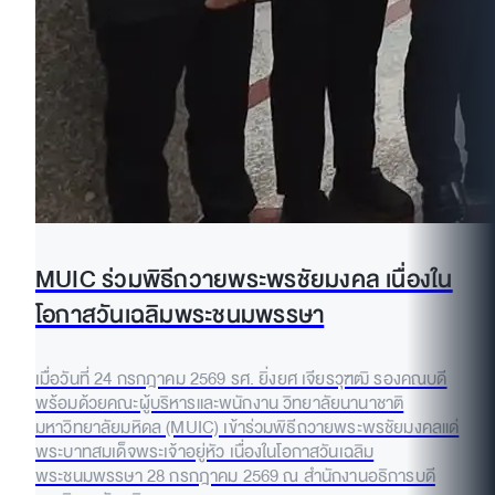
MUIC ร่วมพิธีถวายพระพรชัยมงคล เนื่องใน
โอกาสวันเฉลิมพระชนมพรรษา
เมื่อวันที่ 24 กรกฎาคม 2569 รศ. ยิ่งยศ เจียรวุฑฒิ รองคณบดี
พร้อมด้วยคณะผู้บริหารและพนักงาน วิทยาลัยนานาชาติ
มหาวิทยาลัยมหิดล (MUIC) เข้าร่วมพิธีถวายพระพรชัยมงคลแด่
พระบาทสมเด็จพระเจ้าอยู่หัว เนื่องในโอกาสวันเฉลิม
พระชนมพรรษา 28 กรกฎาคม 2569 ณ สำนักงานอธิการบดี