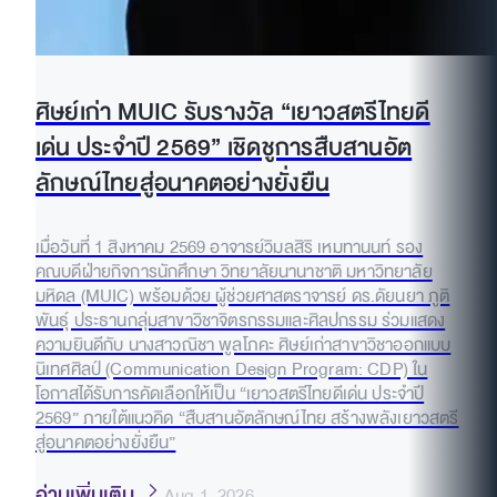
ศิษย์เก่า MUIC รับรางวัล “เยาวสตรีไทยดี
เด่น ประจำปี 2569” เชิดชูการสืบสานอัต
ลักษณ์ไทยสู่อนาคตอย่างยั่งยืน
เมื่อวันที่ 1 สิงหาคม 2569 อาจารย์วิมลสิริ เหมทานนท์ รอง
คณบดีฝ่ายกิจการนักศึกษา วิทยาลัยนานาชาติ มหาวิทยาลัย
มหิดล (MUIC) พร้อมด้วย ผู้ช่วยศาสตราจารย์ ดร.ดัยนยา ภูติ
พันธุ์ ประธานกลุ่มสาขาวิชาจิตรกรรมและศิลปกรรม ร่วมแสดง
ความยินดีกับ นางสาวณิชา พูลโภคะ ศิษย์เก่าสาขาวิชาออกแบบ
นิเทศศิลป์ (Communication Design Program: CDP) ใน
โอกาสได้รับการคัดเลือกให้เป็น “เยาวสตรีไทยดีเด่น ประจำปี
2569” ภายใต้แนวคิด “สืบสานอัตลักษณ์ไทย สร้างพลังเยาวสตรี
สู่อนาคตอย่างยั่งยืน”
อ่านเพิ่มเติม
Aug 1, 2026