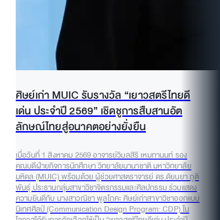
ศิษย์เก่า MUIC รับรางวัล “เยาวสตรีไทยดี
เด่น ประจำปี 2569” เชิดชูการสืบสานอัต
ลักษณ์ไทยสู่อนาคตอย่างยั่งยืน
เมื่อวันที่ 1 สิงหาคม 2569 อาจารย์วิมลสิริ เหมทานนท์ รอง
คณบดีฝ่ายกิจการนักศึกษา วิทยาลัยนานาชาติ มหาวิทยาลัย
มหิดล (MUIC) พร้อมด้วย ผู้ช่วยศาสตราจารย์ ดร.ดัยนยา ภูติ
พันธุ์ ประธานกลุ่มสาขาวิชาจิตรกรรมและศิลปกรรม ร่วมแสดง
ความยินดีกับ นางสาวณิชา พูลโภคะ ศิษย์เก่าสาขาวิชาออกแบบ
นิเทศศิลป์ (Communication Design Program: CDP) ใน