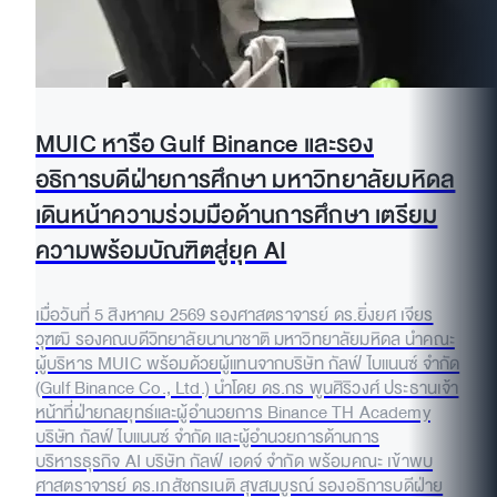
MUIC หารือ Gulf Binance และรอง
อธิการบดีฝ่ายการศึกษา มหาวิทยาลัยมหิดล
เดินหน้าความร่วมมือด้านการศึกษา เตรียม
ความพร้อมบัณฑิตสู่ยุค AI
เมื่อวันที่ 5 สิงหาคม 2569 รองศาสตราจารย์ ดร.ยิ่งยศ เจียร
วุฑฒิ รองคณบดีวิทยาลัยนานาชาติ มหาวิทยาลัยมหิดล นำคณะ
ผู้บริหาร MUIC พร้อมด้วยผู้แทนจากบริษัท กัลฟ์ ไบแนนซ์ จำกัด
(Gulf Binance Co., Ltd.) นำโดย ดร.กร พูนศิริวงศ์ ประธานเจ้า
หน้าที่ฝ่ายกลยุทธ์และผู้อำนวยการ Binance TH Academy
บริษัท กัลฟ์ ไบแนนซ์ จำกัด และผู้อำนวยการด้านการ
บริหารธุรกิจ AI บริษัท กัลฟ์ เอดจ์ จำกัด พร้อมคณะ เข้าพบ
ศาสตราจารย์ ดร.เภสัชกรเนติ สุขสมบูรณ์ รองอธิการบดีฝ่าย