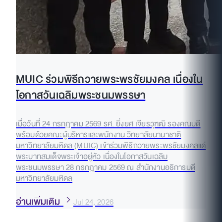
MUIC ร่วมพิธีถวายพระพรชัยมงคล เนื่องใน
โอกาสวันเฉลิมพระชนมพรรษา
เมื่อวันที่ 24 กรกฎาคม 2569 รศ. ยิ่งยศ เจียรวุฑฒิ รองคณบดี
พร้อมด้วยคณะผู้บริหารและพนักงาน วิทยาลัยนานาชาติ
มหาวิทยาลัยมหิดล (MUIC) เข้าร่วมพิธีถวายพระพรชัยมงคลแด่
พระบาทสมเด็จพระเจ้าอยู่หัว เนื่องในโอกาสวันเฉลิม
พระชนมพรรษา 28 กรกฎาคม 2569 ณ สำนักงานอธิการบดี
มหาวิทยาลัยมหิดล
อ่านเพิ่มเติม
Jul 24, 2026