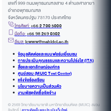
เลขที่ 999 ถนนพุทธมณฑลสาย 4 ตำบลศาลายา
อำเภอพุทธมณฑล
จังหวัดนครปฐม 73170 ประเทศไทย
โทรศัพท์:
+66 2 700 5000
มือถือ:
+66 98 269 0302
อีเมล:
icwww@mahidol.ac.th
ข้อมูลติดต่อและแบบฟอร์มเยี่ยมชม
การประเมินคุณธรรมและความโปร่งใส (ITA)
สื่อและเอกลักษณ์องค์กร
ศูนย์สอบ (MUIC Test Center)
แจ้งข้อร้องเรียน
นโยบายความเป็นส่วนตัว
งานพัสดุจัดซื้อจัดจ้าง
© 2569 วิทยาลัยนานาชาติ มหาวิทยาลัยมหิดล (MUIC) สงวน
ลิขสิทธิ์ |
ความคิดเห็นและประเมินเว็บไซต์