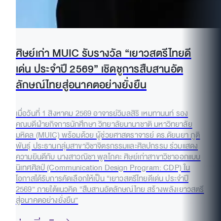
ศิษย์เก่า MUIC รับรางวัล “เยาวสตรีไทยดี
เด่น ประจำปี 2569” เชิดชูการสืบสานอัต
ลักษณ์ไทยสู่อนาคตอย่างยั่งยืน
เมื่อวันที่ 1 สิงหาคม 2569 อาจารย์วิมลสิริ เหมทานนท์ รอง
คณบดีฝ่ายกิจการนักศึกษา วิทยาลัยนานาชาติ มหาวิทยาลัย
มหิดล (MUIC) พร้อมด้วย ผู้ช่วยศาสตราจารย์ ดร.ดัยนยา ภูติ
พันธุ์ ประธานกลุ่มสาขาวิชาจิตรกรรมและศิลปกรรม ร่วมแสดง
ความยินดีกับ นางสาวณิชา พูลโภคะ ศิษย์เก่าสาขาวิชาออกแบบ
นิเทศศิลป์ (Communication Design Program: CDP) ใน
โอกาสได้รับการคัดเลือกให้เป็น “เยาวสตรีไทยดีเด่น ประจำปี
2569” ภายใต้แนวคิด “สืบสานอัตลักษณ์ไทย สร้างพลังเยาวสตรี
สู่อนาคตอย่างยั่งยืน”