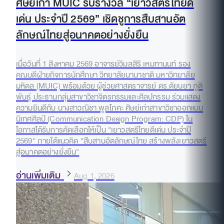
ศิษย์เก่า MUIC รับรางวัล “เยาวสตรีไทยดี
เด่น ประจำปี 2569” เชิดชูการสืบสานอัต
ลักษณ์ไทยสู่อนาคตอย่างยั่งยืน
เมื่อวันที่ 1 สิงหาคม 2569 อาจารย์วิมลสิริ เหมทานนท์ รอง
คณบดีฝ่ายกิจการนักศึกษา วิทยาลัยนานาชาติ มหาวิทยาลัย
มหิดล (MUIC) พร้อมด้วย ผู้ช่วยศาสตราจารย์ ดร.ดัยนยา ภูติ
พันธุ์ ประธานกลุ่มสาขาวิชาจิตรกรรมและศิลปกรรม ร่วมแสดง
ความยินดีกับ นางสาวณิชา พูลโภคะ ศิษย์เก่าสาขาวิชาออกแบบ
นิเทศศิลป์ (Communication Design Program: CDP) ใน
โอกาสได้รับการคัดเลือกให้เป็น “เยาวสตรีไทยดีเด่น ประจำปี
2569” ภายใต้แนวคิด “สืบสานอัตลักษณ์ไทย สร้างพลังเยาวสตรี
สู่อนาคตอย่างยั่งยืน”
อ่านเพิ่มเติม
Aug 1, 2026