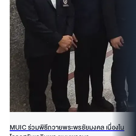
MUIC ร่วมพิธีถวายพระพรชัยมงคล เนื่องใน