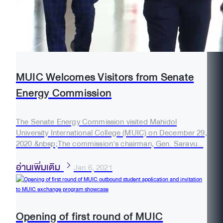
MUIC Welcomes Visitors from Senate
Energy Commission
The Senate Energy Commission visited Mahidol
University International College (MUIC) on December 29,
2020.&nbsp;The commission’s chairman, Gen. Saravu...
อ่านเพิ่มเติม
Jan 6, 2021
Opening of first round of MUIC