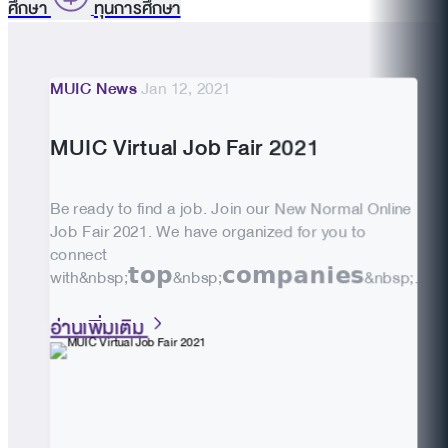
ศึกษา
ทุนการศึกษา
MUIC News
Jan 12, 2021
MUIC Virtual Job Fair 2021
Be ready to find a job. Join our New Normal Online
Job Fair 2021. We have organized for you to
connect
with&nbsp;𝘁𝗼𝗽&nbsp;𝗰𝗼𝗺𝗽𝗮𝗻𝗶𝗲𝘀&nbsp;...
อ่านเพิ่มเติม