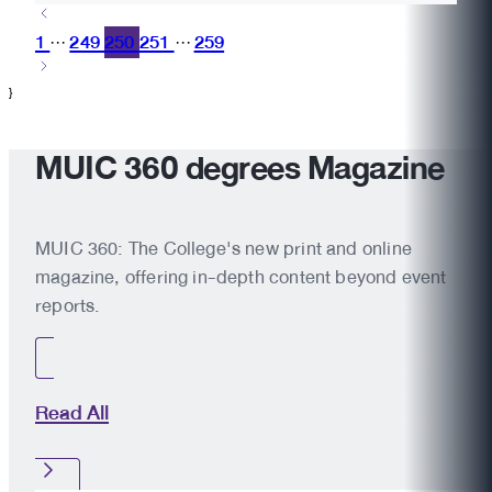
1
249
250
251
259
···
···
}
MUIC 360 degrees Magazine
MUIC 360: The College's new print and online
magazine, offering in-depth content beyond event
reports.
Read All