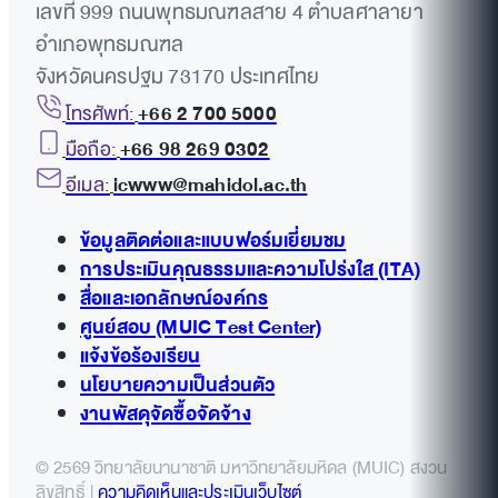
เลขที่ 999 ถนนพุทธมณฑลสาย 4 ตำบลศาลายา
อำเภอพุทธมณฑล
จังหวัดนครปฐม 73170 ประเทศไทย
โทรศัพท์:
+66 2 700 5000
มือถือ:
+66 98 269 0302
อีเมล:
icwww@mahidol.ac.th
ข้อมูลติดต่อและแบบฟอร์มเยี่ยมชม
การประเมินคุณธรรมและความโปร่งใส (ITA)
สื่อและเอกลักษณ์องค์กร
ศูนย์สอบ (MUIC Test Center)
แจ้งข้อร้องเรียน
นโยบายความเป็นส่วนตัว
งานพัสดุจัดซื้อจัดจ้าง
© 2569 วิทยาลัยนานาชาติ มหาวิทยาลัยมหิดล (MUIC) สงวน
ลิขสิทธิ์ |
ความคิดเห็นและประเมินเว็บไซต์