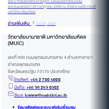
พระบาทสมเด็จพระเจ้าอยู่หัว เนื่องในโอกาสวันเฉลิม
พระชนมพรรษา 28 กรกฎาคม 2569 ณ สำนักงานอธิการบดี
มหาวิทยาลัยมหิดล
อ่านเพิ่มเติม
Jul 24, 2026
วิทยาลัยนานาชาติ มหาวิทยาลัยมหิดล
(MUIC)
เลขที่ 999 ถนนพุทธมณฑลสาย 4 ตำบลศาลายา
อำเภอพุทธมณฑล
จังหวัดนครปฐม 73170 ประเทศไทย
โทรศัพท์:
+66 2 700 5000
มือถือ:
+66 98 269 0302
อีเมล:
icwww@mahidol.ac.th
ข้อมูลติดต่อและแบบฟอร์มเยี่ยมชม