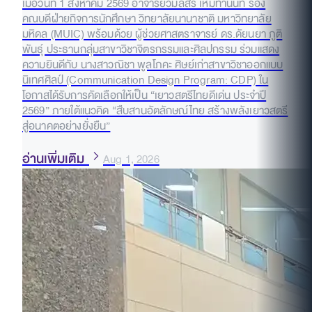
เมื่อวันที่ 1 สิงหาคม 2569 อาจารย์วิมลสิริ เหมทานนท์ รอง
คณบดีฝ่ายกิจการนักศึกษา วิทยาลัยนานาชาติ มหาวิทยาลัย
มหิดล (MUIC) พร้อมด้วย ผู้ช่วยศาสตราจารย์ ดร.ดัยนยา ภูติ
พันธุ์ ประธานกลุ่มสาขาวิชาจิตรกรรมและศิลปกรรม ร่วมแสดง
ความยินดีกับ นางสาวณิชา พูลโภคะ ศิษย์เก่าสาขาวิชาออกแบบ
นิเทศศิลป์ (Communication Design Program: CDP) ใน
โอกาสได้รับการคัดเลือกให้เป็น “เยาวสตรีไทยดีเด่น ประจำปี
2569” ภายใต้แนวคิด “สืบสานอัตลักษณ์ไทย สร้างพลังเยาวสตรี
สู่อนาคตอย่างยั่งยืน”
อ่านเพิ่มเติม
Aug 1, 2026