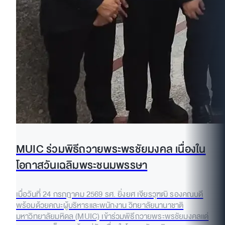
MUIC ร่วมพิธีถวายพระพรชัยมงคล เนื่องใน
โอกาสวันเฉลิมพระชนมพรรษา
เมื่อวันที่ 24 กรกฎาคม 2569 รศ. ยิ่งยศ เจียรวุฑฒิ รองคณบดี
พร้อมด้วยคณะผู้บริหารและพนักงาน วิทยาลัยนานาชาติ
มหาวิทยาลัยมหิดล (MUIC) เข้าร่วมพิธีถวายพระพรชัยมงคลแด่