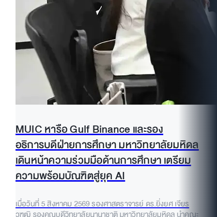
MUIC หารือ Gulf Binance และรอง
อธิการบดีฝ่ายการศึกษา มหาวิทยาลัยมหิดล
เดินหน้าความร่วมมือด้านการศึกษา เตรียม
ความพร้อมบัณฑิตสู่ยุค AI
เมื่อวันที่ 5 สิงหาคม 2569 รองศาสตราจารย์ ดร.ยิ่งยศ เจียร
วุฑฒิ รองคณบดีวิทยาลัยนานาชาติ มหาวิทยาลัยมหิดล นำคณะ