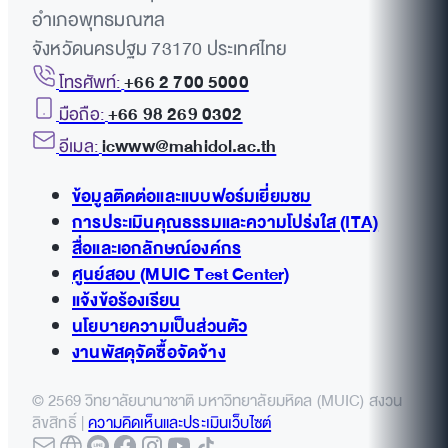
อำเภอพุทธมณฑล
จังหวัดนครปฐม 73170 ประเทศไทย
โทรศัพท์:
+66 2 700 5000
มือถือ:
+66 98 269 0302
อีเมล:
icwww@mahidol.ac.th
ข้อมูลติดต่อและแบบฟอร์มเยี่ยมชม
การประเมินคุณธรรมและความโปร่งใส (ITA)
สื่อและเอกลักษณ์องค์กร
ศูนย์สอบ (MUIC Test Center)
แจ้งข้อร้องเรียน
นโยบายความเป็นส่วนตัว
งานพัสดุจัดซื้อจัดจ้าง
© 2569 วิทยาลัยนานาชาติ มหาวิทยาลัยมหิดล (MUIC) สงวน
ลิขสิทธิ์ |
ความคิดเห็นและประเมินเว็บไซต์