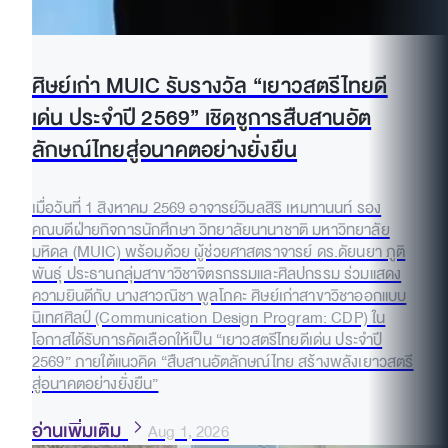
ศิษย์เก่า MUIC รับรางวัล “เยาวสตรีไทยดี
เด่น ประจำปี 2569” เชิดชูการสืบสานอัต
ลักษณ์ไทยสู่อนาคตอย่างยั่งยืน
เมื่อวันที่ 1 สิงหาคม 2569 อาจารย์วิมลสิริ เหมทานนท์ รอง
คณบดีฝ่ายกิจการนักศึกษา วิทยาลัยนานาชาติ มหาวิทยาลัย
มหิดล (MUIC) พร้อมด้วย ผู้ช่วยศาสตราจารย์ ดร.ดัยนยา ภูติ
พันธุ์ ประธานกลุ่มสาขาวิชาจิตรกรรมและศิลปกรรม ร่วมแสดง
ความยินดีกับ นางสาวณิชา พูลโภคะ ศิษย์เก่าสาขาวิชาออกแบบ
นิเทศศิลป์ (Communication Design Program: CDP) ใน
โอกาสได้รับการคัดเลือกให้เป็น “เยาวสตรีไทยดีเด่น ประจำปี
2569” ภายใต้แนวคิด “สืบสานอัตลักษณ์ไทย สร้างพลังเยาวสตรี
สู่อนาคตอย่างยั่งยืน”
อ่านเพิ่มเติม
Aug 1, 2026