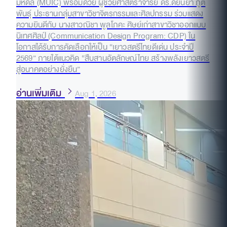
มหิดล (MUIC) พร้อมด้วย ผู้ช่วยศาสตราจารย์ ดร.ดัยนยา ภูติ
พันธุ์ ประธานกลุ่มสาขาวิชาจิตรกรรมและศิลปกรรม ร่วมแสดง
ความยินดีกับ นางสาวณิชา พูลโภคะ ศิษย์เก่าสาขาวิชาออกแบบ
นิเทศศิลป์ (Communication Design Program: CDP) ใน
โอกาสได้รับการคัดเลือกให้เป็น “เยาวสตรีไทยดีเด่น ประจำปี
2569” ภายใต้แนวคิด “สืบสานอัตลักษณ์ไทย สร้างพลังเยาวสตรี
สู่อนาคตอย่างยั่งยืน”
อ่านเพิ่มเติม
Aug 1, 2026