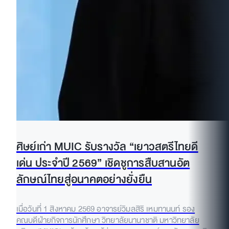
ศิษย์เก่า MUIC รับรางวัล “เยาวสตรีไทยดี
เด่น ประจำปี 2569” เชิดชูการสืบสานอัต
ลักษณ์ไทยสู่อนาคตอย่างยั่งยืน
เมื่อวันที่ 1 สิงหาคม 2569 อาจารย์วิมลสิริ เหมทานนท์ รอง
คณบดีฝ่ายกิจการนักศึกษา วิทยาลัยนานาชาติ มหาวิทยาลัย