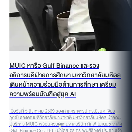
MUIC หารือ Gulf Binance และรอง
อธิการบดีฝ่ายการศึกษา มหาวิทยาลัยมหิดล
เดินหน้าความร่วมมือด้านการศึกษา เตรียม
ความพร้อมบัณฑิตสู่ยุค AI
เมื่อวันที่ 5 สิงหาคม 2569 รองศาสตราจารย์ ดร.ยิ่งยศ เจียร
วุฑฒิ รองคณบดีวิทยาลัยนานาชาติ มหาวิทยาลัยมหิดล นำคณะ
ผู้บริหาร MUIC พร้อมด้วยผู้แทนจากบริษัท กัลฟ์ ไบแนนซ์ จำกัด
(Gulf Binance Co., Ltd.) นำโดย ดร.กร พูนศิริวงศ์ ประธานเจ้า