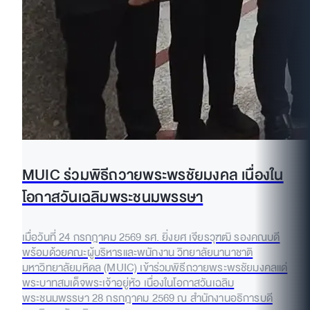
MUIC ร่วมพิธีถวายพระพรชัยมงคล เนื่องใน
โอกาสวันเฉลิมพระชนมพรรษา
เมื่อวันที่ 24 กรกฎาคม 2569 รศ. ยิ่งยศ เจียรวุฑฒิ รองคณบดี
พร้อมด้วยคณะผู้บริหารและพนักงาน วิทยาลัยนานาชาติ
มหาวิทยาลัยมหิดล (MUIC) เข้าร่วมพิธีถวายพระพรชัยมงคลแด่
พระบาทสมเด็จพระเจ้าอยู่หัว เนื่องในโอกาสวันเฉลิม
พระชนมพรรษา 28 กรกฎาคม 2569 ณ สำนักงานอธิการบดี