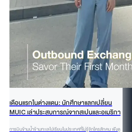
เดือนแรกในต่างแดน: นักศึกษาแลกเปลี่ยน
MUIC เล่าประสบการณ์จากสเปนและอเมริกา
การบินข้ามน้ำข้ามทะเลไปเรียนในประเทศที่ไม่รู้จักใครสักคน ฟังดู