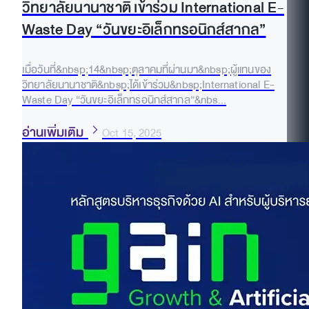
วิทยาลัยนานาชาติ เข้าร่วม International E-
Waste Day “วันขยะอิเล็กทรอนิกส์สากล”
เมื่อวันที่&nbsp;14&nbsp;ตุลาคมที่ผ่านมา&nbsp;ผู้แทนของ
วิทยาลัยนานาชาติ&nbsp;ได้เข้าร่วม&nbsp;International E-
Waste Day “วันขยะอิเล็กทรอนิกส์สากล”&nbs...
อ่านเพิ่มเติม
Oct 15, 2025