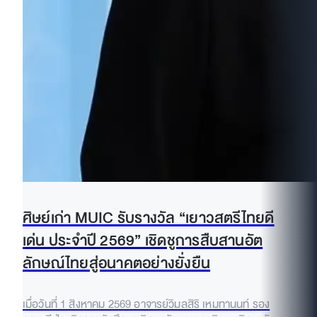
ศิษย์เก่า MUIC รับรางวัล “เยาวสตรีไทยดี
เด่น ประจำปี 2569” เชิดชูการสืบสานอัต
ลักษณ์ไทยสู่อนาคตอย่างยั่งยืน
เมื่อวันที่ 1 สิงหาคม 2569 อาจารย์วิมลสิริ เหมทานนท์ รอง