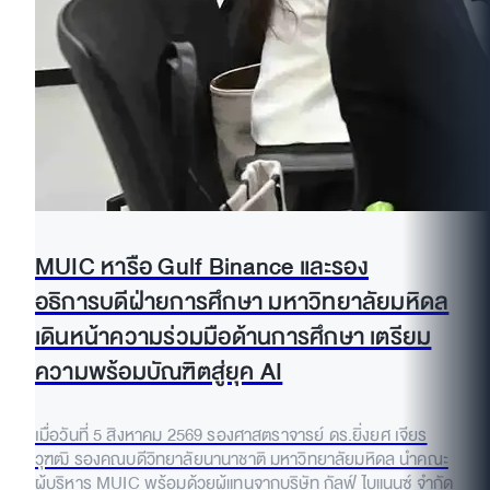
MUIC หารือ Gulf Binance และรอง
อธิการบดีฝ่ายการศึกษา มหาวิทยาลัยมหิดล
เดินหน้าความร่วมมือด้านการศึกษา เตรียม
ความพร้อมบัณฑิตสู่ยุค AI
เมื่อวันที่ 5 สิงหาคม 2569 รองศาสตราจารย์ ดร.ยิ่งยศ เจียร
วุฑฒิ รองคณบดีวิทยาลัยนานาชาติ มหาวิทยาลัยมหิดล นำคณะ
ผู้บริหาร MUIC พร้อมด้วยผู้แทนจากบริษัท กัลฟ์ ไบแนนซ์ จำกัด