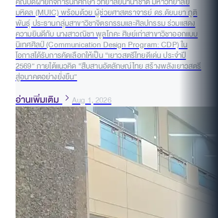
คณบดีฝ่ายกิจการนักศึกษา วิทยาลัยนานาชาติ มหาวิทยาลัย
มหิดล (MUIC) พร้อมด้วย ผู้ช่วยศาสตราจารย์ ดร.ดัยนยา ภูติ
พันธุ์ ประธานกลุ่มสาขาวิชาจิตรกรรมและศิลปกรรม ร่วมแสดง
ความยินดีกับ นางสาวณิชา พูลโภคะ ศิษย์เก่าสาขาวิชาออกแบบ
นิเทศศิลป์ (Communication Design Program: CDP) ใน
โอกาสได้รับการคัดเลือกให้เป็น “เยาวสตรีไทยดีเด่น ประจำปี
2569” ภายใต้แนวคิด “สืบสานอัตลักษณ์ไทย สร้างพลังเยาวสตรี
สู่อนาคตอย่างยั่งยืน”
อ่านเพิ่มเติม
Aug 1, 2026