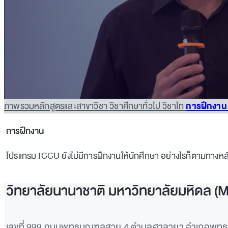
ภาพรวมหลักสูตรและสาขาวิชา
วิชาศึกษาทั่วไป
วิชาโท
การฝึกงา
การฝึกงาน
โปรแกรม ICCU ยังไม่มีการฝึกงานให้นักศึกษา อย่างไรก็ตามทางหล
วิทยาลัยนานาชาติ มหาวิทยาลัยมหิดล (
เลขที่ 999 ถนนพุทธมณฑลสาย 4 ตำบลศาลายา อำเภอพุ