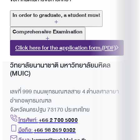
In order to graduate, a student must
Complete one’s full-time studies according to curricula structures. Complete
Comprehensive Examination
all required courses and obtain a grading record that satisfies the
requirements of the program. Fulfill the program requirements with a GPA of
Click here for the application form.(PDF)
at least 3.00. Meet the non-native language proficiency requirements
announced by the Faculty of Graduate Studies, Mahidol University.
วิทยาลัยนานาชาติ มหาวิทยาลัยมหิดล
(MUIC)
Participate in skill development activities of the Graduate Studies Mahidol
University Pass a thesis/thematic paper examination with the result Passed
เลขที่ 999 ถนนพุทธมณฑลสาย 4 ตำบลศาลายา
(if Passed with Conditions, the student must revise the thesis/thematic paper
อำเภอพุทธมณฑล
until the result shows Passed).
จังหวัดนครปฐม 73170 ประเทศไทย
โทรศัพท์:
+66 2 700 5000
Submit the complete thesis/thematic paper together with abstract and
diskette or CD (PDF File) to the Faculty of Graduate Studies. Students in plan
มือถือ:
+66 98 269 0302
B must pass a Comprehensive Examination before the Thematic Paper