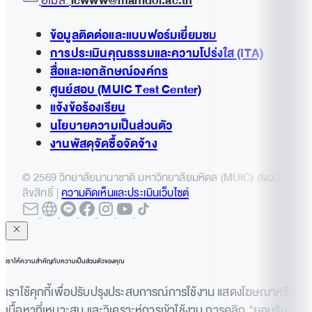
อีเมล:
icwww@mahidol.ac.th
Examination. Submit a document that shows that the thesis or a part of the
Qualifications
thesis is (1) published or (2) accepted for publication in a journal or other
ข้อมูลติดต่อและแบบฟอร์มเยี่ยมชม
academic printed matter which has a peer review or (3) is presented at an
การประเมินคุณธรรมและความโปร่งใส (ITA)
academic conference which has a peer review and proceedings.
สื่อและเอกลักษณ์องค์กร
ศูนย์สอบ (MUIC Test Center)
แจ้งข้อร้องเรียน
นโยบายความเป็นส่วนตัว
งานพัสดุจัดซื้อจัดจ้าง
© 2569 วิทยาลัยนานาชาติ มหาวิทยาลัยมหิดล (MUIC) สงวน
ลิขสิทธิ์ |
ความคิดเห็นและประเมินเว็บไซต์
เราให้ความสำคัญกับความเป็นส่วนตัวของคุณ
เราใช้คุกกี้เพื่อปรับปรุงประสบการณ์การใช้งาน แสดงโฆษณาหรือ
เนื้อหาที่เหมาะสม และวิเคราะห์การเข้าใช้งาน การคลิก "ยอมรับ