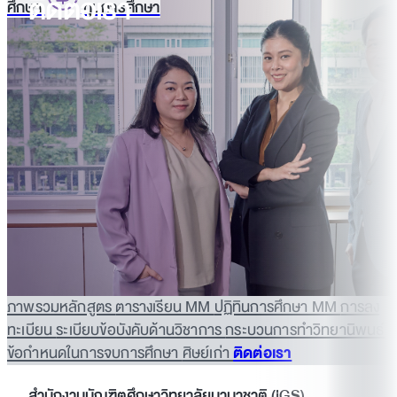
ติดต่อเรา
ศึกษา
ทุนการศึกษา
ภาพรวมหลักสูตร
ตารางเรียน MM
ปฏิทินการศึกษา MM
การลง
ทะเบียน
ระเบียบข้อบังคับด้านวิชาการ
กระบวนการทำวิทยานิพนธ์
ข้อกำหนดในการจบการศึกษา
ศิษย์เก่า
ติดต่อเรา
สำนักงานบัณฑิตศึกษาวิทยาลัยนานาชาติ (iGS)