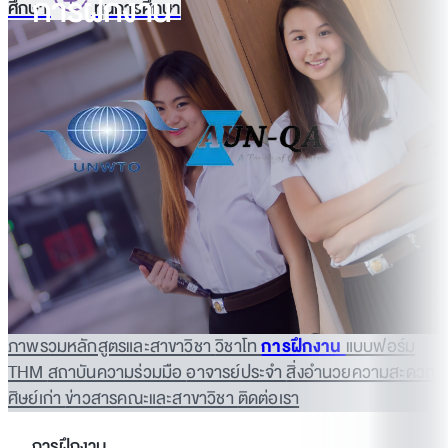
การฝึกงาน
ศึกษา
ทุนการศึกษา
ภาพรวมหลักสูตรและสาขาวิชา
วิชาโท
การฝึกงาน
แบบฟอร์ม
THM
สถาบันความร่วมมือ
อาจารย์ประจำ
สิ่งอำนวยความสะดวก
ศิษย์เก่า
ข่าวสารคณะและสาขาวิชา
ติดต่อเรา
การฝึกงาน