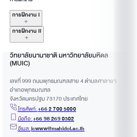
การฝึกงาน I
การฝึกงาน II
เมื่อนักศึกษา THM สำเร็จการศึกษาแล้วพวกเขาจะต้อง
ฝึกงานครั้งที่ 2 (Internship II) เป็นเวลา 3 เดือน นักศึกษา
วิทยาลัยนานาชาติ มหาวิทยาลัยมหิดล
สามารถเลือกฝึกงานภายในประเทศหรือฝึกงานต่างประเทศ
(MUIC)
ในสาขาการท่องเที่ยวเดินทางและการบริการ เช่นโรงแรม
สายการบิน บริษัทตัวแทนการท่องเที่ยว บริษัททัวร์ บริษัท
เลขที่ 999 ถนนพุทธมณฑลสาย 4 ตำบลศาลายา
อาหารและเครื่องดื่ม ผู้จัดงาน องค์กรที่เกี่ยวข้องกับการท่อง
อำเภอพุทธมณฑล
เที่ยว และอื่น ๆ ซึ่งหัวหน้างานของบริษัทต่าง ๆ เหล่านั้น และ
จังหวัดนครปฐม 73170 ประเทศไทย
ผู้จัดการโครงการฝึกงานจะเป็นผู้ประเมินผลการฝึกงานของ
นักศึกษา
โทรศัพท์:
+66 2 700 5000
มือถือ:
+66 98 269 0302
อีเมล:
icwww@mahidol.ac.th