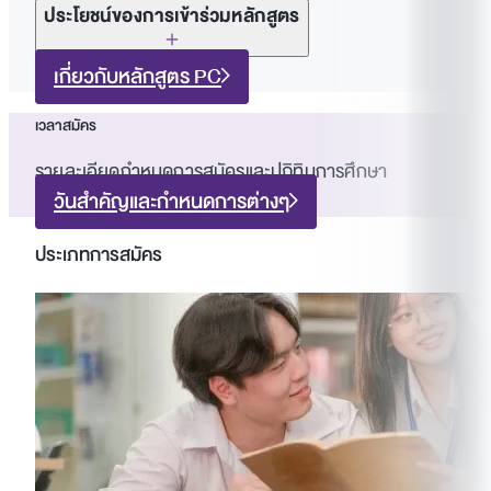
ประโยชน์ของการเข้าร่วมหลักสูตร
ปลดปล่อยศักยภาพของคุณ
เกี่ยวกับหลักสูตร PC
พัฒนาทักษะภาษาอังกฤษเชิงวิชาการ
เวลาสมัคร
เสริมสร้างความเป็นเลิศด้านการสื่อสาร
เพิ่มพูนมุมมองผ่านประสบการณ์การศึกษาเชิง
รายละเอียดกำหนดการสมัครและปฏิทินการศึกษา
วิชาการและนานาชาติ
วันสำคัญและกำหนดการต่างๆ
ประเภทการสมัคร