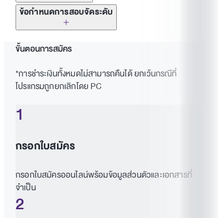
ใบแสดงผลการศึกษาล่าสุด
ข้อกำหนดการสอบจัดระดับ
เอกสารประจำตัว
สมัครพร้อม IELTS: writing 4.5 (ขั้นต่ำ):
สัมภาษณ์
ผู้พักอาศัยในไทย: สำเนาบัตรประชาชน & สำเนา
เท่านั้น
ทะเบียนบ้านปัจจุบัน (หน้าที่อยู่และหน้าชื่อผู้
ขั้นตอนการสมัคร
สมัคร)
สมัครโดยไม่มีคะแนนความสามารถภาษาอังกฤษ:
เขียนเรียงความ 1 ชั่วโมงและสัมภาษณ์
*การชำระเงินทั้งหมดไม่สามารถคืนได้ ยกเว้นกรณีที่
ผู้พักอาศัยที่ไม่ใช่คนไทย: สำเนาหนังสือเดินทาง
โปรแกรมถูกยกเลิกโดย PC
ทุกหน้าที่มีตราประทับ
ค่าสอบจัดระดับ 1,500 บาท จะมีอีเมลแจ้งเรื่องการ
1
ชำระเงินหลังจากยืนยันการสมัครแล้ว
คะแนนความสามารถภาษาอังกฤษขั้นต่ำ (ไม่บังคับ)
กรอกใบสมัคร
กรอกใบสมัครออนไลน์พร้อมข้อมูลส่วนตัวและเอกสารที่
จำเป็น
2