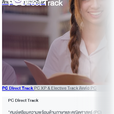
PC Direct Track
ศึกษา
ทุนการศึกษา
PC Direct Track
PC XP & Elective Track
ติดต่อ PC
PC Direct Track
"ศูนย์เตรียมความพร้อมด้านภาษาและคณิตศาสตร์ (PC)