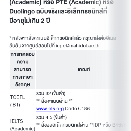
(Academic) หรือ PTE (Academic) หรือ
Duolingo ฉบับจริงและอิเล็กทรอนิกส์ที่
มีอายุไม่เกิน 2 ปี
* หลังจากสั่งคะแนนอิเล็กทรอนิกส์แล้ว กรุณาส่งต่ออีเมล
ยืนยันจากศูนย์สอบไปที่ icpc@mahidol.ac.th
การทดสอบ
ความ
สามารถ
เกณฑ์
ทางภาษา
อังกฤษ
รวม 32 (ขั้นต่ำ)
TOEFL
** สั่งคะแนนผ่าน **
(iBT)
www.ets.org
Code C186
รวม 4.5 (ขั้นต่ำ)
IELTS
** สั่งผลอิเล็กทรอนิกส์ผ่าน **IDP หรือ British
(Academic)