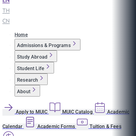
EN
|
TH
|
CN
Home
Admissions & Programs
Study Abroad
Student Life
Research
About
Apply to MUIC
MUIC Catalog
Academic
Calendar
Academic Forms
Tuition & Fees