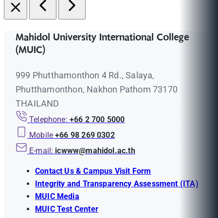
Mahidol University International College
(MUIC)
999 Phutthamonthon 4 Rd., Salaya,
Phutthamonthon, Nakhon Pathom 73170
THAILAND
Telephone:
+66 2 700 5000
Mobile
+66 98 269 0302
E-mail:
icwww@mahidol.ac.th
Contact Us & Campus Visit Form
Integrity and Transparency Assessment (ITA)
MUIC Media
MUIC Test Center