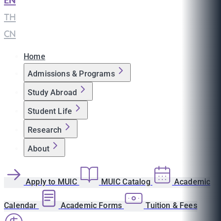
EN
|
TH
|
CN
Home
Admissions & Programs
Study Abroad
Student Life
Research
About
Apply to MUIC
MUIC Catalog
Academic
Calendar
Academic Forms
Tuition & Fees