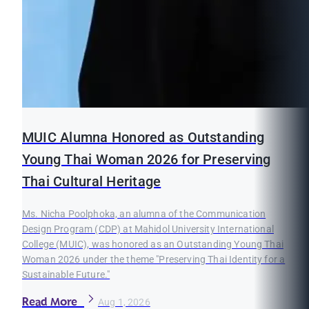
MUIC Alumna Honored as Outstanding
Young Thai Woman 2026 for Preserving
Thai Cultural Heritage
Ms. Nicha Poolphoka, an alumna of the Communication
Design Program (CDP) at Mahidol University International
College (MUIC), was honored as an Outstanding Young Thai
Woman 2026 under the theme "Preserving Thai Identity for a
Sustainable Future."
Read More
Aug 1, 2026