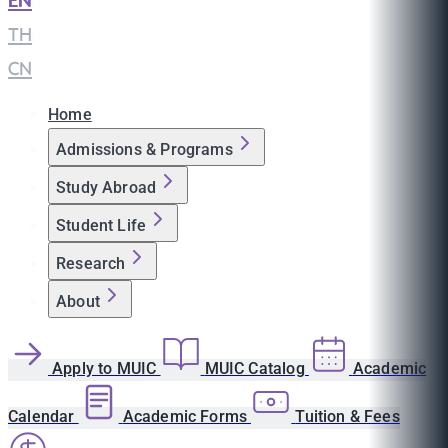
EN
|
TH
|
CN
Home
Admissions & Programs
Study Abroad
Student Life
Research
About
Apply to MUIC
MUIC Catalog
Academic
Calendar
Academic Forms
Tuition & Fees