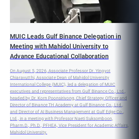
MUIC Leads Gulf Binance Delegation in
Meeting with Mahidol University to
Advance Educational Collaboration
On August 5, 2026, Associate Professor Dr. Yingyot
Chiaravutthi, Associate Dean of Mahidol University
International College (MUIC), led a delegation of MUIC
executives and representatives from Gulf Binance Co., Ltd.,
headed by Dr. Korn Poonsirivong, Chief Strategy Officer and
Director of Binance TH Academy at Gulf Binance Co., Ltd.,
and Director of AI Business Management at Gulf Edge Co.,
Ltd., in a meeting with Professor Naeti Suksomboon,
Pharm.D., Ph.D., PFHEA, Vice President for Academic Affairs,
Mahidol University.