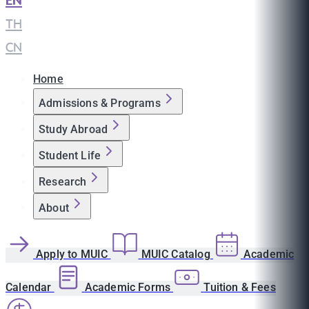
EN
|
TH
|
CN
Home
Admissions & Programs
Study Abroad
Student Life
Research
About
Apply to MUIC
MUIC Catalog
Academic
Calendar
Academic Forms
Tuition & Fees