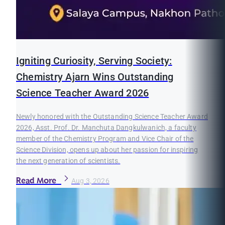
Igniting Curiosity, Serving Society:
Chemistry Ajarn Wins Outstanding
Science Teacher Award 2026
Newly honored with the Outstanding Science Teacher Award
2026, Asst. Prof. Dr. Manchuta Dangkulwanich, a faculty
member of the Chemistry Program and Vice Chair of the
Science Division, opens up about her passion for inspiring
the next generation of scientists.
Read More
Aug 3, 2026