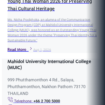
Young Thai Woman 2026 for Preserving
Thai Cultural Heritage
Ms. Nicha Poolphoka, an alumna of the Communication
Design Program (CDP) at Mahidol University International
College (MUIC), was honored as an Outstanding Young Thai
Woman 2026 under the theme "Preserving Thai Identity for a
Sustainable Future."
Read More
Aug 1, 2026
Mahidol University International College
(MUIC)
999 Phutthamonthon 4 Rd., Salaya,
Phutthamonthon, Nakhon Pathom 73170
THAILAND
Telephone:
+66 2 700 5000