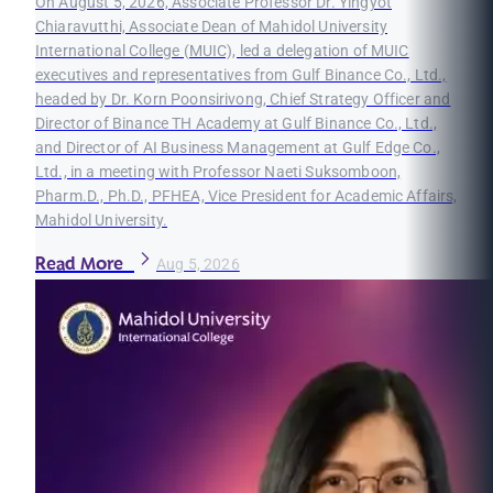
On August 5, 2026, Associate Professor Dr. Yingyot
Chiaravutthi, Associate Dean of Mahidol University
International College (MUIC), led a delegation of MUIC
executives and representatives from Gulf Binance Co., Ltd.,
headed by Dr. Korn Poonsirivong, Chief Strategy Officer and
Director of Binance TH Academy at Gulf Binance Co., Ltd.,
and Director of AI Business Management at Gulf Edge Co.,
Ltd., in a meeting with Professor Naeti Suksomboon,
Pharm.D., Ph.D., PFHEA, Vice President for Academic Affairs,
Mahidol University.
Read More
Aug 5, 2026