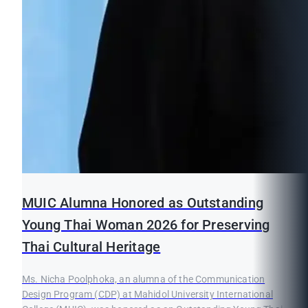
MUIC Alumna Honored as Outstanding
Young Thai Woman 2026 for Preserving
Thai Cultural Heritage
Ms. Nicha Poolphoka, an alumna of the Communication
Design Program (CDP) at Mahidol University International