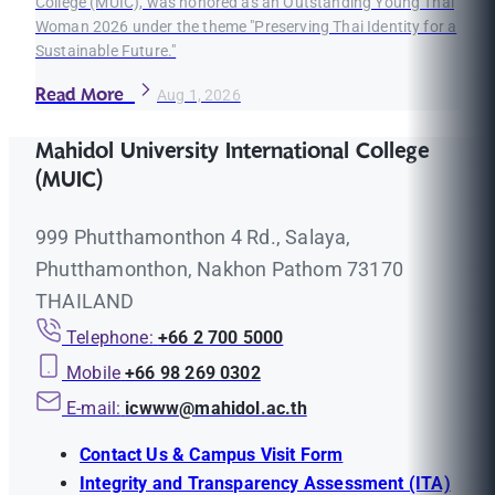
College (MUIC), was honored as an Outstanding Young Thai
Woman 2026 under the theme "Preserving Thai Identity for a
Sustainable Future."
Read More
Aug 1, 2026
Mahidol University International College
(MUIC)
999 Phutthamonthon 4 Rd., Salaya,
Phutthamonthon, Nakhon Pathom 73170
THAILAND
Telephone:
+66 2 700 5000
Mobile
+66 98 269 0302
E-mail:
icwww@mahidol.ac.th
Contact Us & Campus Visit Form
Integrity and Transparency Assessment (ITA)