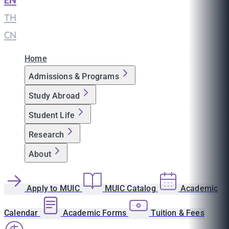
EN
|
TH
|
CN
Home
Admissions & Programs
Study Abroad
Student Life
Research
About
Apply to MUIC
MUIC Catalog
Academic
Calendar
Academic Forms
Tuition & Fees