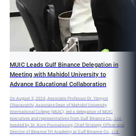
MUIC Leads Gulf Binance Delegation in
Meeting with Mahidol University to
Advance Educational Collaboration
On August 5, 2026, Associate Professor Dr. Yingyot
Chiaravutthi, Associate Dean of Mahidol University
International College (MUIC), led a delegation of MUIC
executives and representatives from Gulf Binance Co., Ltd.,
headed by Dr. Korn Poonsirivong, Chief Strategy Officer and
Director of Binance TH Academy at Gulf Binance Co., Ltd.,