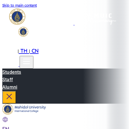
Skip to main content
EN
TH
CN
|
|
Students
Staff
Alumni