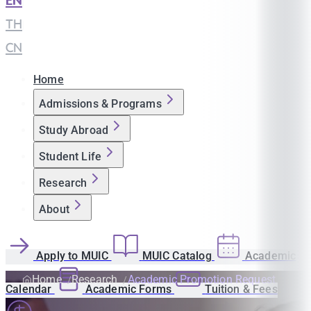
EN
|
TH
|
CN
Home
Admissions & Programs
Study Abroad
Student Life
Research
About
Apply to MUIC
MUIC Catalog
Academic
Home
Research
Academic Promotion Request
Calendar
Academic Forms
Tuition & Fees