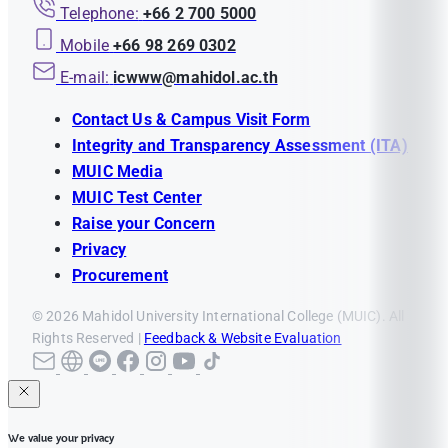
2024)
ผลงานวิชาการเพื่อพัฒนานโยบาย
Telephone:
+66 2 700 5000
TH
สาธารณะ
แบบตรวจสอบผลงานทางวิชาการเบื้องต้น
Mobile
+66 98 269 0302
TH
(เลือกระบุตามประเภทผลงาน)
กรณีศึกษา (Case Study)
TH
E-mail:
icwww@mahidol.ac.th
แบบฟอร์มแจ้งรายชื่ออาจารย์ที่ปรึกษางาน
งานแปล
TH
Contact Us & Campus Visit Form
วิจัย วิทยานิพนธ์ (เฉพาะผู้สำเร็จการศึกษา
TH
งานแปล (สังคมศาสตร์)
TH
Integrity and Transparency Assessment (ITA)
สถาบันอุดมศึกษาในประเทศไทย)
พจนานุกรม สารานุกรม นามานุกรม
TH
MUIC Media
แบบฟอร์มแจ้งข้อมูลผลงานทางวิชาการ กรณี
และงานวิชาการในลักษณะเดียวกัน
MUIC Test Center
ผลงานทางวิชาการเคยมีผู้ร่วมงานใช้ยื่นขอ
TH
ผลงานสร้างสรรค์ด้านวิทยาศาสตร์ และ
Raise your Concern
TH
ตำแหน่งทางวิชาการ
เทคโนโลยี
Privacy
ผลงานสร้างสรรค์ด้านสุนทรียะ ศิลปะ
TH
Procurement
สิทธิบัตร
TH
© 2026 Mahidol University International College (MUIC). All
ซอฟต์แวร์
TH
Rights Reserved |
Feedback & Website Evaluation
ผลงานวิชาการรับใช้สังคม
TH
ตำรา
TH
หนังสือ
TH
We value your privacy