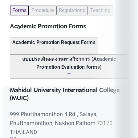
Forms
Procedure
Regulations
Teaching
Academic Promotion Forms
Academic Promotion Request Forms
Related
แบบประเมินผลงานทางวิชาการ (Academic
Academic Promotion Request Forms
forms
Promotion Evaluation forms)
Application form (For Thai lecturer only)
TH
Related
Application form (For Foreign lecturer only)
EN
ประเภทผลงานทางวิชาการ (Types of
Mahidol University International College
forms
แบบแสดงหลักฐานการมีส่วนร่วมในผลงาน
academic work)
TH
/
(MUIC)
(Word)
วิชาการ พ.ศ. 2567 Contribution Form for
EN
งานวิจัย
TH
Academic Work B.E. 2567 (A.D. 2024)
999 Phutthamonthon 4 Rd., Salaya,
ผลงานวิชาการเพื่ออุตสาหกรรม
TH
แบบแสดงหลักฐานการมีส่วนร่วมในผลงาน
Phutthamonthon, Nakhon Pathom 73170
ผลงานวิชาการเพื่อพัฒนาการเรียนการ
ประเภทตำรา หนังสือ พ.ศ. 2567 Contribution
TH
/
TH
THAILAND
สอนและการเรียนรู้
Form for Textbook/Book B.E. 2567 (A.D.
EN