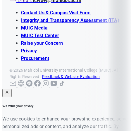
E-mail:
icwww@mahidol.ac.th
Eng
Progress Report Guideline
ENG
Activity with Strategic Partners
Contact Us & Campus Visit Form
Eng
New
Expense Report Form
Integrity and Transparency Assessment (ITA)
Eng
ประกาศวิทยาลัยนานาชาติ เรื่อง
Final Report Guideline
MUIC Media
หลักเกณฑ์การให้ทุนอุดหนุนการ
Eng
Extension Request Form
MUIC Test Center
วิจัยและการผลิตผลงานทางวิชาการ
Raise your Concern
ของวิทยาลัยนานาชาติ พ.ศ. ๒๕๖๘
Privacy
Announcement of Mahidol
Procurement
TH
/
ENG
University International College on
© 2026 Mahidol University International College (MUIC). All
Criteria for Funding Research
Rights Reserved |
Feedback & Website Evaluation
Grants and Academic Production
of Mahidol University International
College, B.E. 2568 (A.D. 2025)
We value your privacy
We use cookies to enhance your browsing experience, serve
personalized ads or content, and analyze our traffic. By