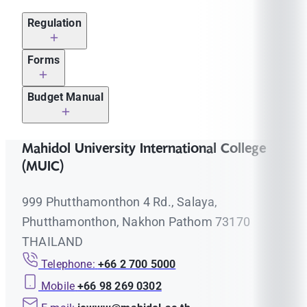
Regulation
MU Research-Related Rules/
Related
Forms
Announcements
forms (PDF)
Related forms
ข้อบังคับมหาวิทยาลัยมหิดลว่าด้วย
Budget Manual
MUIC Forms
(PDF/DOCX)
การบริหารเงินอุดหนุนการวิจัย
Related
พ.ศ.๒๕๖๐
Proposal Form for Collaborative
Eng
TH
/
ENG
Mahidol University International College
MUIC Forms
forms
Research Project New
Mahidol University Regulation on
(MUIC)
(PDF/DOCX)
Research Grant Administration
Proposal Form for Collaborative
Eng
B.E. 2560
Manual for Operational Costs,
Research Activity New
999 Phutthamonthon 4 Rd., Salaya,
Eng
Material Costs, and Utility
Related
Research Cluster Recognition
Phutthamonthon, Nakhon Pathom 73170
Expenses
MUIC Announcements
forms
Eng
Proposal (For Project Manager
THAILAND
(PDF/DOCX)
คู่มือการใช้งานในหมวดค่าใช้สอย
only)
Thai
ค่าวัสดุ ค่าสาธารณูปโภค และคำ
Telephone:
+66 2 700 5000
MUIC Collaborative Research
Eng
Research Proposal Form
ENG
อธิบายรายการ
Project and Activity Grant New
Mobile
+66 98 269 0302
Eng
Progress Report Form
Grant for Collaborative Research