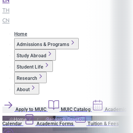
EN
|
TH
|
CN
Home
Admissions & Programs
Study Abroad
Student Life
Research
About
Apply to MUIC
MUIC Catalog
Academic
Home
Research Grants
Calendar
Academic Forms
Tuition & Fees