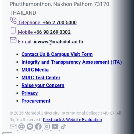
Phutthamonthon, Nakhon Pathom 73170
THAILAND
Telephone:
+66 2 700 5000
Mobile
+66 98 269 0302
E-mail:
icwww@mahidol.ac.th
Contact Us & Campus Visit Form
Integrity and Transparency Assessment (ITA)
MUIC Media
MUIC Test Center
Raise your Concern
Privacy
Procurement
© 2026 Mahidol University International College (MUIC). All
Rights Reserved |
Feedback & Website Evaluation