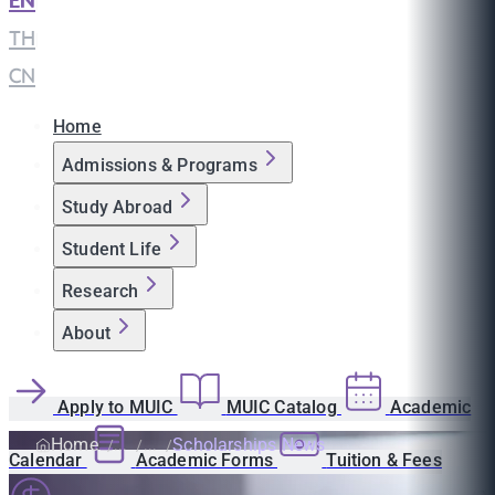
EN
|
TH
|
CN
Home
Admissions & Programs
Study Abroad
Student Life
Research
About
Apply to MUIC
MUIC Catalog
Academic
Home
Scholarships News
Calendar
Academic Forms
Tuition & Fees