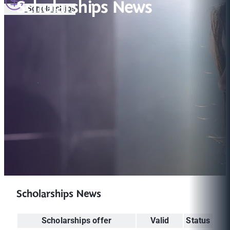
Scholarships News
Scholarships
Scholarships News
Scholarships offer
Valid
Status