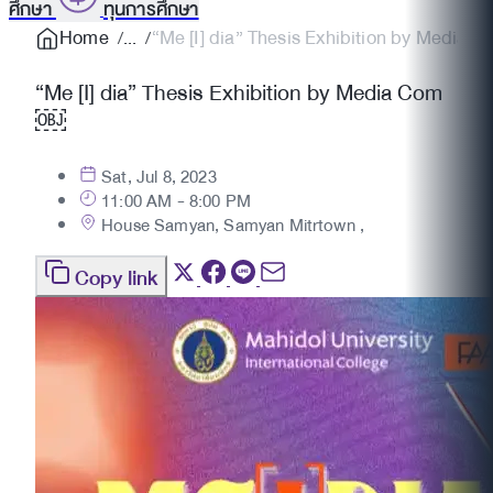
ศึกษา
ทุนการศึกษา
Home
“Me [I] dia” Thesis Exhibition by Medi
“Me [I] dia” Thesis Exhibition by Media Com
￼
Sat, Jul 8, 2023
11:00 AM - 8:00 PM
House Samyan, Samyan Mitrtown ,
Copy link