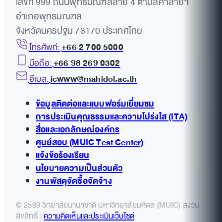
เลขที่ 999 ถนนพุทธมณฑลสาย 4 ตำบลศาลายา
อำเภอพุทธมณฑล
จังหวัดนครปฐม 73170 ประเทศไทย
โทรศัพท์:
+66 2 700 5000
มือถือ:
+66 98 269 0302
อีเมล:
icwww@mahidol.ac.th
ข้อมูลติดต่อและแบบฟอร์มเยี่ยมชม
การประเมินคุณธรรมและความโปร่งใส (ITA)
สื่อและเอกลักษณ์องค์กร
ศูนย์สอบ (MUIC Test Center)
แจ้งข้อร้องเรียน
นโยบายความเป็นส่วนตัว
งานพัสดุจัดซื้อจัดจ้าง
© 2569 วิทยาลัยนานาชาติ มหาวิทยาลัยมหิดล (MUIC) สงวน
ลิขสิทธิ์ |
ความคิดเห็นและประเมินเว็บไซต์