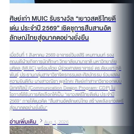
ศิษย์เก่า MUIC รับรางวัล “เยาวสตรีไทยดี
เด่น ประจำปี 2569” เชิดชูการสืบสานอัต
ลักษณ์ไทยสู่อนาคตอย่างยั่งยืน
เมื่อวันที่ 1 สิงหาคม 2569 อาจารย์วิมลสิริ เหมทานนท์ รอง
คณบดีฝ่ายกิจการนักศึกษา วิทยาลัยนานาชาติ มหาวิทยาลัย
มหิดล (MUIC) พร้อมด้วย ผู้ช่วยศาสตราจารย์ ดร.ดัยนยา ภูติ
พันธุ์ ประธานกลุ่มสาขาวิชาจิตรกรรมและศิลปกรรม ร่วมแสดง
ความยินดีกับ นางสาวณิชา พูลโภคะ ศิษย์เก่าสาขาวิชาออกแบบ
นิเทศศิลป์ (Communication Design Program: CDP) ใน
โอกาสได้รับการคัดเลือกให้เป็น “เยาวสตรีไทยดีเด่น ประจำปี
2569” ภายใต้แนวคิด “สืบสานอัตลักษณ์ไทย สร้างพลังเยาวสตรี
สู่อนาคตอย่างยั่งยืน”
อ่านเพิ่มเติม
Aug 1, 2026