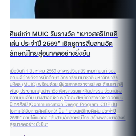
ศิษย์เก่า MUIC รับรางวัล “เยาวสตรีไทยดี
เด่น ประจำปี 2569” เชิดชูการสืบสานอัต
ลักษณ์ไทยสู่อนาคตอย่างยั่งยืน
เมื่อวันที่ 1 สิงหาคม 2569 อาจารย์วิมลสิริ เหมทานนท์ รอง
คณบดีฝ่ายกิจการนักศึกษา วิทยาลัยนานาชาติ มหาวิทยาลัย
มหิดล (MUIC) พร้อมด้วย ผู้ช่วยศาสตราจารย์ ดร.ดัยนยา ภูติ
พันธุ์ ประธานกลุ่มสาขาวิชาจิตรกรรมและศิลปกรรม ร่วมแสดง
ความยินดีกับ นางสาวณิชา พูลโภคะ ศิษย์เก่าสาขาวิชาออกแบบ
นิเทศศิลป์ (Communication Design Program: CDP) ใน
โอกาสได้รับการคัดเลือกให้เป็น “เยาวสตรีไทยดีเด่น ประจำปี
2569” ภายใต้แนวคิด “สืบสานอัตลักษณ์ไทย สร้างพลังเยาวสตรี
สู่อนาคตอย่างยั่งยืน”