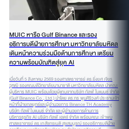
MUIC หารือ Gulf Binance และรอง
อธิการบดีฝ่ายการศึกษา มหาวิทยาลัยมหิดล
เดินหน้าความร่วมมือด้านการศึกษา เตรียม
ความพร้อมบัณฑิตสู่ยุค AI
เมื่อวันที่ 5 สิงหาคม 2569 รองศาสตราจารย์ ดร.ยิ่งยศ เจียร
วุฑฒิ รองคณบดีวิทยาลัยนานาชาติ มหาวิทยาลัยมหิดล นำคณะ
ผู้บริหาร MUIC พร้อมด้วยผู้แทนจากบริษัท กัลฟ์ ไบแนนซ์ จำกัด
(Gulf Binance Co., Ltd.) นำโดย ดร.กร พูนศิริวงศ์ ประธานเจ้า
หน้าที่ฝ่ายกลยุทธ์และผู้อำนวยการ Binance TH Academy
บริษัท กัลฟ์ ไบแนนซ์ จำกัด และผู้อำนวยการด้านการ
บริหารธุรกิจ AI บริษัท กัลฟ์ เอดจ์ จำกัด พร้อมคณะ เข้าพบ
ศาสตราจารย์ ดร.เภสัชกรเนติ สุขสมบูรณ์ รองอธิการบดีฝ่าย