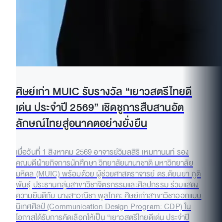
ศิษย์เก่า MUIC รับรางวัล “เยาวสตรีไทยดี
เด่น ประจำปี 2569” เชิดชูการสืบสานอัต
ลักษณ์ไทยสู่อนาคตอย่างยั่งยืน
เมื่อวันที่ 1 สิงหาคม 2569 อาจารย์วิมลสิริ เหมทานนท์ รอง
คณบดีฝ่ายกิจการนักศึกษา วิทยาลัยนานาชาติ มหาวิทยาลัย
มหิดล (MUIC) พร้อมด้วย ผู้ช่วยศาสตราจารย์ ดร.ดัยนยา ภูติ
พันธุ์ ประธานกลุ่มสาขาวิชาจิตรกรรมและศิลปกรรม ร่วมแสดง
ความยินดีกับ นางสาวณิชา พูลโภคะ ศิษย์เก่าสาขาวิชาออกแบบ
นิเทศศิลป์ (Communication Design Program: CDP) ใน
โอกาสได้รับการคัดเลือกให้เป็น “เยาวสตรีไทยดีเด่น ประจำปี