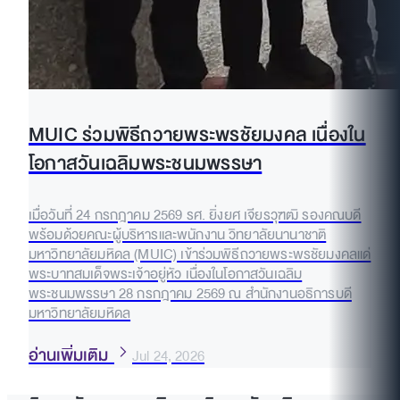
MUIC ร่วมพิธีถวายพระพรชัยมงคล เนื่องใน
โอกาสวันเฉลิมพระชนมพรรษา
เมื่อวันที่ 24 กรกฎาคม 2569 รศ. ยิ่งยศ เจียรวุฑฒิ รองคณบดี
พร้อมด้วยคณะผู้บริหารและพนักงาน วิทยาลัยนานาชาติ
มหาวิทยาลัยมหิดล (MUIC) เข้าร่วมพิธีถวายพระพรชัยมงคลแด่
พระบาทสมเด็จพระเจ้าอยู่หัว เนื่องในโอกาสวันเฉลิม
พระชนมพรรษา 28 กรกฎาคม 2569 ณ สำนักงานอธิการบดี
มหาวิทยาลัยมหิดล
อ่านเพิ่มเติม
Jul 24, 2026