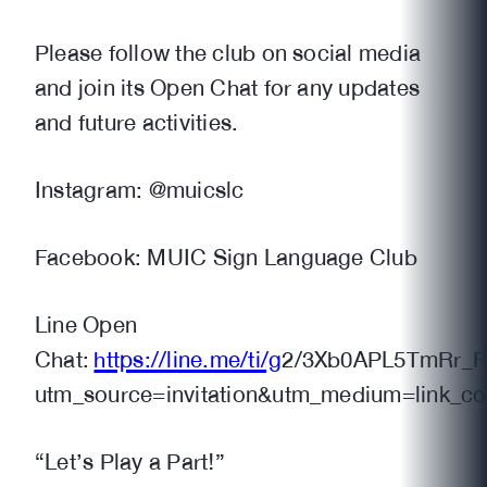
Please follow the club on social media
and join its Open Chat for any updates
and future activities.
Instagram: @muicslc
Facebook: MUIC Sign Language Club
Line Open
Chat:
https://line.me/ti/g
2/3Xb0APL5TmRr_
utm_source=invitation&utm_medium=link_c
“Let’s Play a Part!”