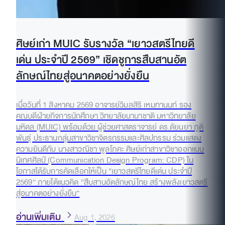
ศิษย์เก่า MUIC รับรางวัล “เยาวสตรีไทยดี
เด่น ประจำปี 2569” เชิดชูการสืบสานอัต
ลักษณ์ไทยสู่อนาคตอย่างยั่งยืน
เมื่อวันที่ 1 สิงหาคม 2569 อาจารย์วิมลสิริ เหมทานนท์ รอง
คณบดีฝ่ายกิจการนักศึกษา วิทยาลัยนานาชาติ มหาวิทยาลัย
มหิดล (MUIC) พร้อมด้วย ผู้ช่วยศาสตราจารย์ ดร.ดัยนยา ภูติ
พันธุ์ ประธานกลุ่มสาขาวิชาจิตรกรรมและศิลปกรรม ร่วมแสดง
ความยินดีกับ นางสาวณิชา พูลโภคะ ศิษย์เก่าสาขาวิชาออกแบบ
นิเทศศิลป์ (Communication Design Program: CDP) ใน
โอกาสได้รับการคัดเลือกให้เป็น “เยาวสตรีไทยดีเด่น ประจำปี
2569” ภายใต้แนวคิด “สืบสานอัตลักษณ์ไทย สร้างพลังเยาวสตรี
สู่อนาคตอย่างยั่งยืน”
อ่านเพิ่มเติม
Aug 1, 2026