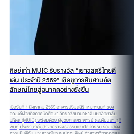
ศิษย์เก่า MUIC รับรางวัล “เยาวสตรีไทยดี
เด่น ประจำปี 2569” เชิดชูการสืบสานอัต
ลักษณ์ไทยสู่อนาคตอย่างยั่งยืน
เมื่อวันที่ 1 สิงหาคม 2569 อาจารย์วิมลสิริ เหมทานนท์ รอง
คณบดีฝ่ายกิจการนักศึกษา วิทยาลัยนานาชาติ มหาวิทยาลัย
มหิดล (MUIC) พร้อมด้วย ผู้ช่วยศาสตราจารย์ ดร.ดัยนยา ภูติ
พันธุ์ ประธานกลุ่มสาขาวิชาจิตรกรรมและศิลปกรรม ร่วมแสดง
ความยินดีกับ นางสาวณิชา พูลโภคะ ศิษย์เก่าสาขาวิชาออกแบบ