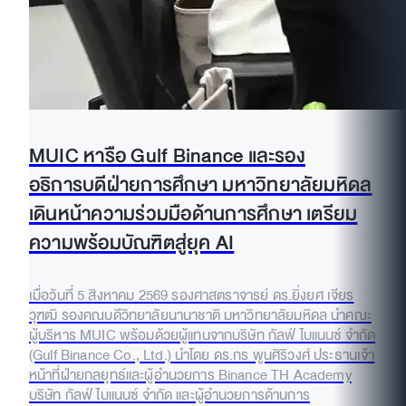
MUIC หารือ Gulf Binance และรอง
อธิการบดีฝ่ายการศึกษา มหาวิทยาลัยมหิดล
เดินหน้าความร่วมมือด้านการศึกษา เตรียม
ความพร้อมบัณฑิตสู่ยุค AI
เมื่อวันที่ 5 สิงหาคม 2569 รองศาสตราจารย์ ดร.ยิ่งยศ เจียร
วุฑฒิ รองคณบดีวิทยาลัยนานาชาติ มหาวิทยาลัยมหิดล นำคณะ
ผู้บริหาร MUIC พร้อมด้วยผู้แทนจากบริษัท กัลฟ์ ไบแนนซ์ จำกัด
(Gulf Binance Co., Ltd.) นำโดย ดร.กร พูนศิริวงศ์ ประธานเจ้า
หน้าที่ฝ่ายกลยุทธ์และผู้อำนวยการ Binance TH Academy
บริษัท กัลฟ์ ไบแนนซ์ จำกัด และผู้อำนวยการด้านการ