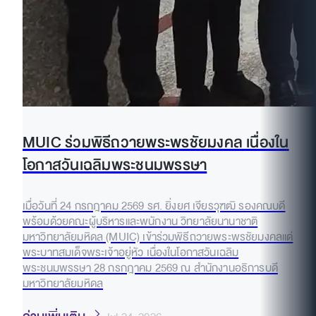
MUIC ร่วมพิธีถวายพระพรชัยมงคล เนื่องใน
โอกาสวันเฉลิมพระชนมพรรษา
เมื่อวันที่ 24 กรกฎาคม 2569 รศ. ยิ่งยศ เจียรวุฑฒิ รองคณบดี
พร้อมด้วยคณะผู้บริหารและพนักงาน วิทยาลัยนานาชาติ
มหาวิทยาลัยมหิดล (MUIC) เข้าร่วมพิธีถวายพระพรชัยมงคลแด่
พระบาทสมเด็จพระเจ้าอยู่หัว เนื่องในโอกาสวันเฉลิม
พระชนมพรรษา 28 กรกฎาคม 2569 ณ สำนักงานอธิการบดี
มหาวิทยาลัยมหิดล