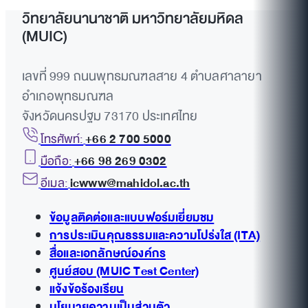
วิทยาลัยนานาชาติ มหาวิทยาลัยมหิดล
(MUIC)
เลขที่ 999 ถนนพุทธมณฑลสาย 4 ตำบลศาลายา
อำเภอพุทธมณฑล
จังหวัดนครปฐม 73170 ประเทศไทย
โทรศัพท์:
+66 2 700 5000
มือถือ:
+66 98 269 0302
อีเมล:
icwww@mahidol.ac.th
ข้อมูลติดต่อและแบบฟอร์มเยี่ยมชม
การประเมินคุณธรรมและความโปร่งใส (ITA)
สื่อและเอกลักษณ์องค์กร
ศูนย์สอบ (MUIC Test Center)
แจ้งข้อร้องเรียน
นโยบายความเป็นส่วนตัว