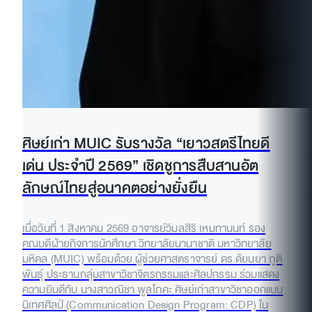
ศิษย์เก่า MUIC รับรางวัล “เยาวสตรีไทยดี
เด่น ประจำปี 2569” เชิดชูการสืบสานอัต
ลักษณ์ไทยสู่อนาคตอย่างยั่งยืน
เมื่อวันที่ 1 สิงหาคม 2569 อาจารย์วิมลสิริ เหมทานนท์ รอง
คณบดีฝ่ายกิจการนักศึกษา วิทยาลัยนานาชาติ มหาวิทยาลัย
มหิดล (MUIC) พร้อมด้วย ผู้ช่วยศาสตราจารย์ ดร.ดัยนยา ภูติ
พันธุ์ ประธานกลุ่มสาขาวิชาจิตรกรรมและศิลปกรรม ร่วมแสดง
ความยินดีกับ นางสาวณิชา พูลโภคะ ศิษย์เก่าสาขาวิชาออกแบบ
นิเทศศิลป์ (Communication Design Program: CDP) ใน