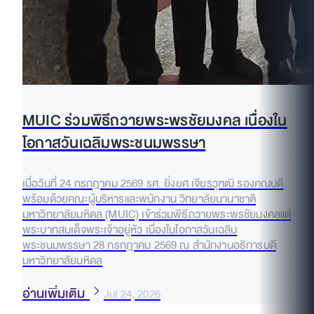
MUIC ร่วมพิธีถวายพระพรชัยมงคล เนื่องใน
โอกาสวันเฉลิมพระชนมพรรษา
เมื่อวันที่ 24 กรกฎาคม 2569 รศ. ยิ่งยศ เจียรวุฑฒิ รองคณบดี
พร้อมด้วยคณะผู้บริหารและพนักงาน วิทยาลัยนานาชาติ
มหาวิทยาลัยมหิดล (MUIC) เข้าร่วมพิธีถวายพระพรชัยมงคลแด่
พระบาทสมเด็จพระเจ้าอยู่หัว เนื่องในโอกาสวันเฉลิม
พระชนมพรรษา 28 กรกฎาคม 2569 ณ สำนักงานอธิการบดี
มหาวิทยาลัยมหิดล
อ่านเพิ่มเติม
Jul 24, 2026