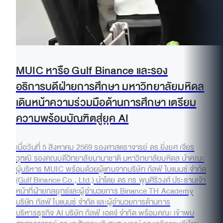
MUIC หารือ Gulf Binance และรอง
อธิการบดีฝ่ายการศึกษา มหาวิทยาลัยมหิดล
เดินหน้าความร่วมมือด้านการศึกษา เตรียม
ความพร้อมบัณฑิตสู่ยุค AI
เมื่อวันที่ 5 สิงหาคม 2569 รองศาสตราจารย์ ดร.ยิ่งยศ เจียร
วุฑฒิ รองคณบดีวิทยาลัยนานาชาติ มหาวิทยาลัยมหิดล นำคณะ
ผู้บริหาร MUIC พร้อมด้วยผู้แทนจากบริษัท กัลฟ์ ไบแนนซ์ จำกัด
(Gulf Binance Co., Ltd.) นำโดย ดร.กร พูนศิริวงศ์ ประธานเจ้า
หน้าที่ฝ่ายกลยุทธ์และผู้อำนวยการ Binance TH Academy
บริษัท กัลฟ์ ไบแนนซ์ จำกัด และผู้อำนวยการด้านการ
บริหารธุรกิจ AI บริษัท กัลฟ์ เอดจ์ จำกัด พร้อมคณะ เข้าพบ