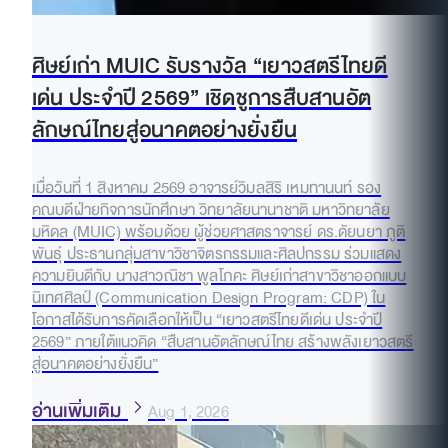
ศิษย์เก่า MUIC รับรางวัล “เยาวสตรีไทยดี
เด่น ประจำปี 2569” เชิดชูการสืบสานอัต
ลักษณ์ไทยสู่อนาคตอย่างยั่งยืน
เมื่อวันที่ 1 สิงหาคม 2569 อาจารย์วิมลสิริ เหมทานนท์ รอง
คณบดีฝ่ายกิจการนักศึกษา วิทยาลัยนานาชาติ มหาวิทยาลัย
มหิดล (MUIC) พร้อมด้วย ผู้ช่วยศาสตราจารย์ ดร.ดัยนยา ภูติ
พันธุ์ ประธานกลุ่มสาขาวิชาจิตรกรรมและศิลปกรรม ร่วมแสดง
ความยินดีกับ นางสาวณิชา พูลโภคะ ศิษย์เก่าสาขาวิชาออกแบบ
นิเทศศิลป์ (Communication Design Program: CDP) ใน
โอกาสได้รับการคัดเลือกให้เป็น “เยาวสตรีไทยดีเด่น ประจำปี
2569” ภายใต้แนวคิด “สืบสานอัตลักษณ์ไทย สร้างพลังเยาวสตรี
สู่อนาคตอย่างยั่งยืน”
อ่านเพิ่มเติม
Aug 1, 2026